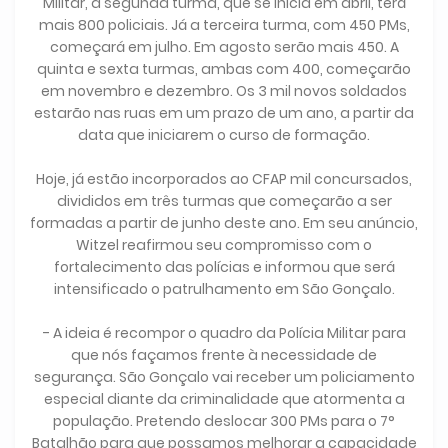
Militar, a segunda turma, que se inicia em abril, terá
mais 800 policiais. Já a terceira turma, com 450 PMs,
começará em julho. Em agosto serão mais 450. A
quinta e sexta turmas, ambas com 400, começarão
em novembro e dezembro. Os 3 mil novos soldados
estarão nas ruas em um prazo de um ano, a partir da
data que iniciarem o curso de formação.
Hoje, já estão incorporados ao CFAP mil concursados,
divididos em três turmas que começarão a ser
formadas a partir de junho deste ano. Em seu anúncio,
Witzel reafirmou seu compromisso com o
fortalecimento das polícias e informou que será
intensificado o patrulhamento em São Gonçalo.
- A ideia é recompor o quadro da Polícia Militar para
que nós façamos frente à necessidade de
segurança. São Gonçalo vai receber um policiamento
especial diante da criminalidade que atormenta a
população. Pretendo deslocar 300 PMs para o 7°
Batalhão para que possamos melhorar a capacidade