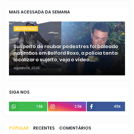
MAIS ACESSADA DA SEMANA
BELFORD ROXO
Suspeito de roubar pedestres foi baleado
nas mãos em Belford Roxo, a polícia tenta
localizar o sujeito, veja o vídeo.....
agosto 14, 2025
SIGA NOS
1.5k
2.5k
45k
POPULAR
RECENTES
COMENTÁRIOS