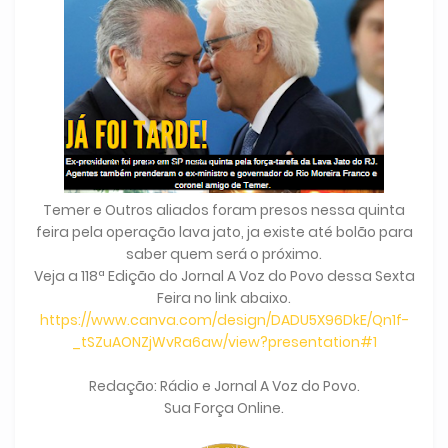
Temer e Outros aliados foram presos nessa quinta
feira pela operação lava jato, ja existe até bolão para
saber quem será o próximo.
Veja a 118ª Edição do Jornal A Voz do Povo dessa Sexta
Feira no link abaixo.
https://www.canva.com/design/DADU5X96DkE/Qn1f-
_tSZuAONZjWvRa6aw/view?presentation#1
Redação: Rádio e Jornal A Voz do Povo.
Sua Força Online.