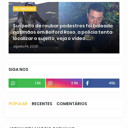
BELFORD ROXO
Suspeito de roubar pedestres foi baleado
nas mãos em Belford Roxo, a polícia tenta
localizar o sujeito, veja o vídeo.....
agosto 14, 2025
SIGA NOS
1.5k
2.5k
45k
POPULAR
RECENTES
COMENTÁRIOS