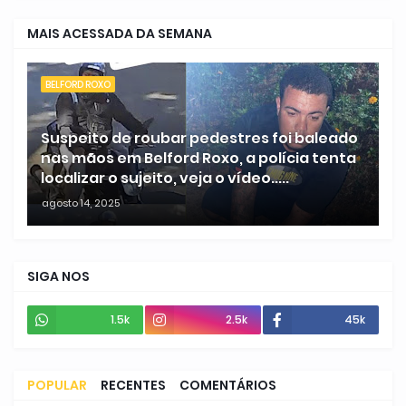
MAIS ACESSADA DA SEMANA
BELFORD ROXO
Suspeito de roubar pedestres foi baleado
nas mãos em Belford Roxo, a polícia tenta
localizar o sujeito, veja o vídeo.....
agosto 14, 2025
SIGA NOS
1.5k
2.5k
45k
POPULAR
RECENTES
COMENTÁRIOS