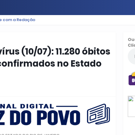
le com a Redação
ES
BAIXADA
PODCAST
ESPORTE
FUTEBOL
Ou
Cli
rus (10/07): 11.280 óbitos
 confirmados no Estado