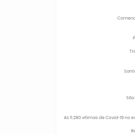
Comenda
P
Tr
Sant
São 
As 11.280 vítimas de Covid-19 no
R