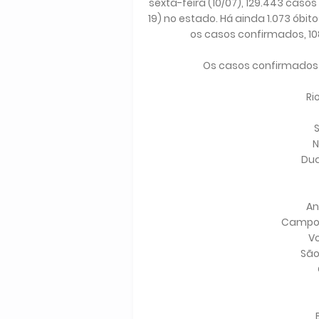
sexta-feira (10/07), 129.443 casos
19) no estado. Há ainda 1.073 óbi
os casos confirmados, 10
Os casos confirmados 
Ri
S
N
Duq
An
Campos
Vo
São