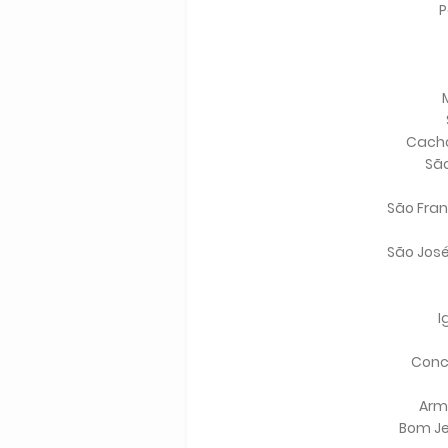
P
Cacho
São
São Fran
São José
I
Conc
Arm
Bom Je