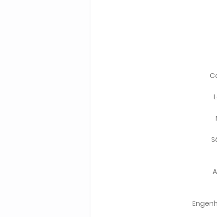
Ca
L
S
A
Engenhe