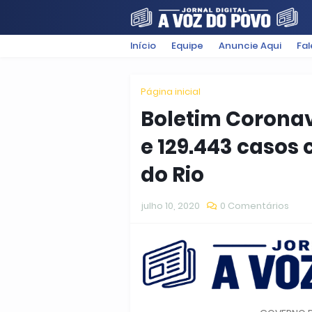
Início
Equipe
Anuncie Aqui
Fa
FILMES
POLÍTICA
SUGESTÕ
Página inicial
Boletim Coronaví
e 129.443 casos
do Rio
julho 10, 2020
0 Comentários