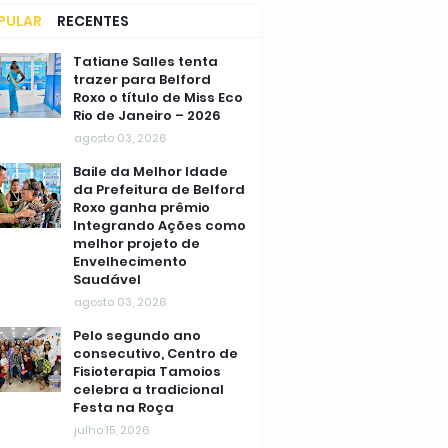
PULAR
RECENTES
MENTÁRIOS
Tatiane Salles tenta
trazer para Belford
Roxo o título de Miss Eco
Rio de Janeiro – 2026
agosto 03, 2026
Baile da Melhor Idade
da Prefeitura de Belford
Roxo ganha prêmio
Integrando Ações como
melhor projeto de
Envelhecimento
Saudável
agosto 03, 2026
Pelo segundo ano
consecutivo, Centro de
Fisioterapia Tamoios
celebra a tradicional
Festa na Roça
julho 15, 2026