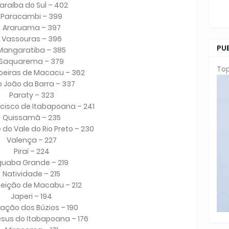
araíba do Sul – 402
Paracambi – 399
Araruama – 397
Vassouras – 396
PU
Mangaratiba – 385
Saquarema – 379
Top
eiras de Macacu – 362
 João da Barra – 337
Paraty – 323
cisco de Itabapoana – 241
Quissamã – 235
 do Vale do Rio Preto – 230
Valença – 227
Piraí – 224
guaba Grande – 219
Natividade – 215
eição de Macabu – 212
Japeri – 194
ação dos Búzios – 190
sus do Itabapoana – 176