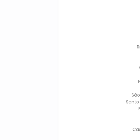
R
São
Santo
Cas