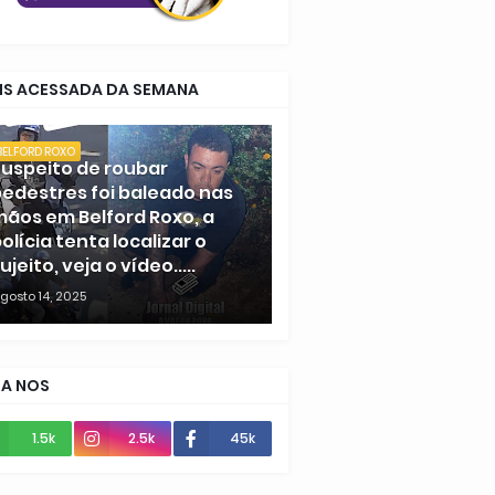
IS ACESSADA DA SEMANA
BELFORD ROXO
uspeito de roubar
edestres foi baleado nas
ãos em Belford Roxo, a
olícia tenta localizar o
ujeito, veja o vídeo.....
gosto 14, 2025
GA NOS
1.5k
2.5k
45k