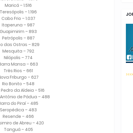
Maricá – 1.516
Teresópolis – 1.196
JO
Cabo Frio – 1.037
Itaperuna – 987
Guapimirim – 893
Petrópolis – 887
io das Ostras – 829
Mesquita – 792
Nilópolis – 774
Barra Mansa – 663
Três Rios – 661
>>>
Nova Friburgo – 627
Rio Bonito – 548
 Pedro da Aldeia – 516
 Antônio de Pádua – 488
Barra do Piraí – 485
Seropédica – 483
Resende – 466
imiro de Abreu – 420
Tanguá – 405