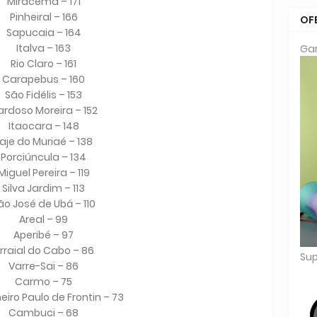
Miracema – 171
Pinheiral – 166
OF
Sapucaia – 164
Italva – 163
Gar
Rio Claro – 161
Carapebus – 160
São Fidélis – 153
rdoso Moreira – 152
Itaocara – 148
aje do Muriaé – 138
Porciúncula – 134
Miguel Pereira – 119
Silva Jardim – 113
ão José de Ubá – 110
Areal – 99
Aperibé – 97
rraial do Cabo – 86
Sup
Varre-Sai – 86
Carmo – 75
iro Paulo de Frontin – 73
Cambuci – 68