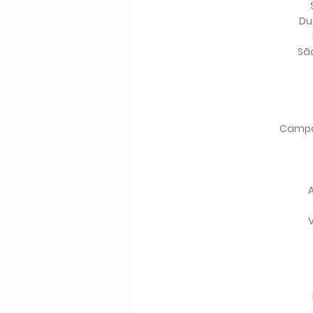
Du
São
Campo