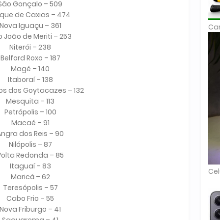
São Gonçalo – 509
que de Caxias – 474
Nova Iguaçu – 361
Car
 João de Meriti – 253
Niterói – 238
Belford Roxo – 187
Magé – 140
Itaboraí – 138
s dos Goytacazes – 132
Mesquita – 113
Petrópolis – 100
Macaé – 91
Angra dos Reis – 90
Nilópolis – 87
Volta Redonda – 85
Itaguaí – 83
Cel
Maricá – 62
Teresópolis – 57
Cabo Frio – 55
Nova Friburgo – 41