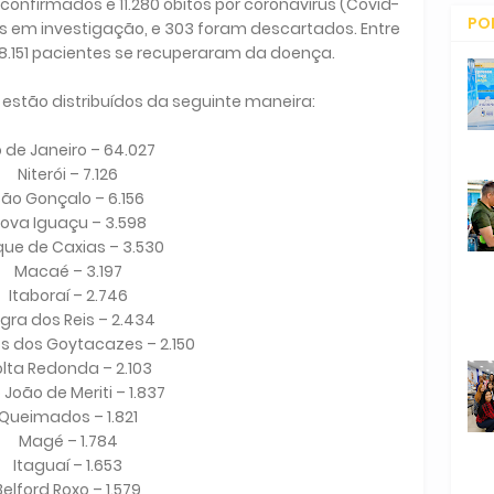
 confirmados e 11.280 óbitos por coronavírus (Covid-
PO
tos em investigação, e 303 foram descartados. Entre
8.151 pacientes se recuperaram da doença.
CO
estão distribuídos da seguinte maneira:
o de Janeiro – 64.027
Niterói – 7.126
ão Gonçalo – 6.156
ova Iguaçu – 3.598
ue de Caxias – 3.530
Macaé – 3.197
Itaboraí – 2.746
gra dos Reis – 2.434
 dos Goytacazes – 2.150
lta Redonda – 2.103
 João de Meriti – 1.837
Queimados – 1.821
Magé – 1.784
Itaguaí – 1.653
Belford Roxo – 1.579