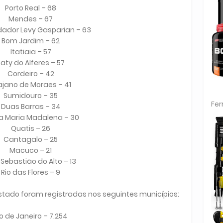
Porto Real – 68
Mendes – 67
dor Levy Gasparian – 63
Bom Jardim – 62
Itatiaia – 57
aty do Alferes – 57
Cordeiro – 42
ajano de Moraes – 41
Sumidouro – 35
Fe
Duas Barras – 34
a Maria Madalena – 30
Quatis – 26
Cantagalo – 25
Macuco – 21
Sebastião do Alto – 13
Rio das Flores – 9
 estado foram registradas nos seguintes municípios:
io de Janeiro – 7.254