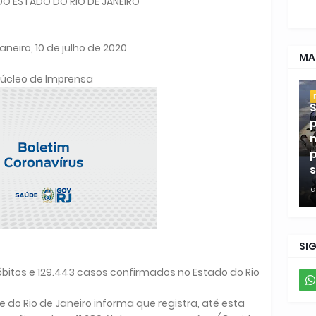
O ESTADO DO RIO DE JANEIRO
aneiro, 10 de julho de 2020
MA
úcleo de Imprensa
S
p
m
p
s
a
SI
0 óbitos e 129.443 casos confirmados no Estado do Rio
 do Rio de Janeiro informa que registra, até esta