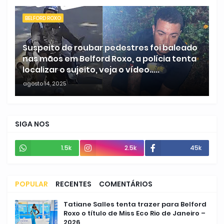
BELFORD ROXO
Suspeito de roubar pedestres foi baleado
nas mãos em Belford Roxo, a polícia tenta
localizar o sujeito, veja o vídeo.....
agosto 14, 2025
SIGA NOS
1.5k
2.5k
45k
POPULAR
RECENTES
COMENTÁRIOS
Tatiane Salles tenta trazer para Belford
Roxo o título de Miss Eco Rio de Janeiro –
2026