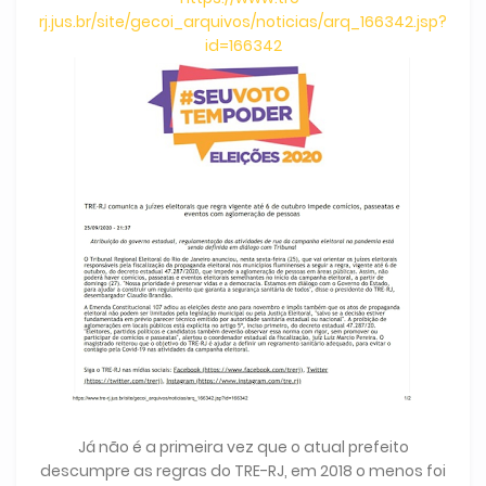
rj.jus.br/site/gecoi_arquivos/noticias/arq_166342.jsp?
id=166342
Já não é a primeira vez que o atual prefeito
descumpre as regras do TRE-RJ, em 2018 o menos foi