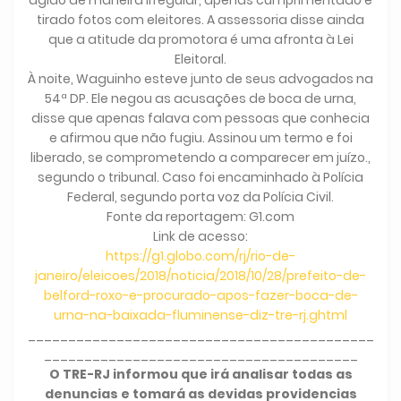
agido de maneira irregular, apenas cumprimentado e
tirado fotos com eleitores. A assessoria disse ainda
que a atitude da promotora é uma afronta à Lei
Eleitoral.
À noite, Waguinho esteve junto de seus advogados na
54ª DP. Ele negou as acusações de boca de urna,
disse que apenas falava com pessoas que conhecia
e afirmou que não fugiu. Assinou um termo e foi
liberado, se comprometendo a comparecer em juízo.,
segundo o tribunal. Caso foi encaminhado à Polícia
Federal, segundo porta voz da Polícia Civil.
Fonte da reportagem: G1.com
Link de acesso:
https://g1.globo.com/rj/rio-de-
janeiro/eleicoes/2018/noticia/2018/10/28/prefeito-de-
belford-roxo-e-procurado-apos-fazer-boca-de-
urna-na-baixada-fluminense-diz-tre-rj.ghtml
___________________________________________
_______________________________________
O TRE-RJ informou que irá analisar todas as
denuncias e tomará as devidas providencias