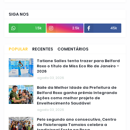
SIGA NOS
1.5k
2.5k
45k
POPULAR
RECENTES
COMENTÁRIOS
Tatiane Salles tenta trazer para Belford
Roxo o título de Miss Eco Rio de Janeiro –
2026
agosto 03, 2026
Baile da Melhor Idade da Prefeitura de
Belford Roxo ganha prêmio Integrando
Ações como melhor projeto de
Envelhecimento Saudável
agosto 03, 2026
Pelo segundo ano consecutivo, Centro
de Fisioterapia Tamoios celebra a
tradicional Festa na Roça