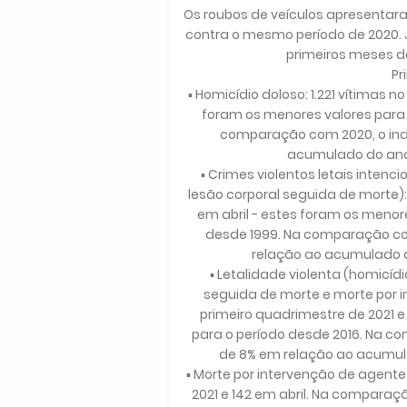
Os roubos de veículos apresentara
contra o mesmo período de 2020. J
primeiros meses 
Pr
▪ Homicídio doloso: 1.221 vítimas n
foram os menores valores para
comparação com 2020, o indi
acumulado do ano 
▪ Crimes violentos letais intenc
lesão corporal seguida de morte): 
em abril - estes foram os meno
desde 1999. Na comparação com
relação ao acumulado do
▪ Letalidade violenta (homicíd
seguida de morte e morte por in
primeiro quadrimestre de 2021 e 
para o período desde 2016. Na c
de 8% em relação ao acumula
▪ Morte por intervenção de agente
2021 e 142 em abril. Na comparaç