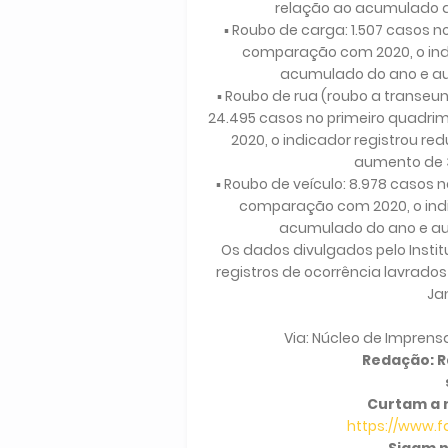
relação ao acumulado do
▪ Roubo de carga: 1.507 casos n
comparação com 2020, o indi
acumulado do ano e aum
▪ Roubo de rua (roubo a transeun
24.495 casos no primeiro quadrim
2020, o indicador registrou r
aumento de 3
▪ Roubo de veículo: 8.978 casos n
comparação com 2020, o indi
acumulado do ano e aum
Os dados divulgados pelo Instit
registros de ocorrência lavrados 
Jan
Via: Núcleo de Imprens
Redação: Ra
Curtam a 
https://www.
Sigam n