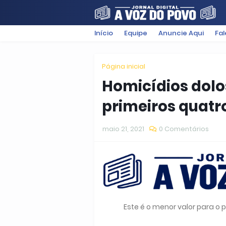
Início
Equipe
Anuncie Aqui
Fa
FILMES
POLÍTICA
SUGESTÕ
Página inicial
Homicídios dolo
primeiros quatr
maio 21, 2021
0 Comentários
Este é o menor valor para o pe