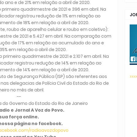
 ano e de 21% em relação a abril de 2020.
o primeiro quadrimestre de 2021 e 396 em abril. Na
JO
cador registrou redução de 11% em relação ao
ento de 18% em relação a abril de 2020.
te, roubo de aparelho celular e roubo em coletivo):
estre de 2021 e 5.427 em abril. Na comparação com
edução de 17% em relação ao acumulado do ano e
5% em relação a abril de 2020.
o primeiro quadrimestre de 2021 e 2.107 em abril. Na
cador registrou redução de 14% em relação ao
ento de 14% em relação a abril de 2020.
uto de Segurança Pública (ISP) são referentes aos
>>>
nas delegacias de Polícia Civil do Estado do Rio de
eiro no mês de abril.
--
a do Governo do Estado do Rio de Janeiro
dio e Jornal A Voz do Povo.
sua força online.
nossa página no facebook.
facebook.com/radioavozdopovo
osso canal no You Tube