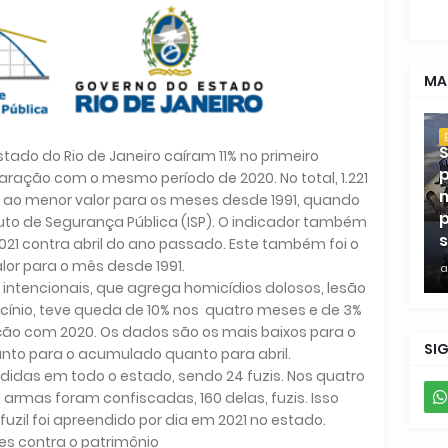
MA
S
tado do Rio de Janeiro caíram 11% no primeiro
p
ação com o mesmo período de 2020. No total, 1.221
m
o ao menor valor para os meses desde 1991, quando
p
tituto de Segurança Pública (ISP). O indicador também
s
021 contra abril do ano passado. Este também foi o
lor para o mês desde 1991.
a
s intencionais, que agrega homicídios dolosos, lesão
ocínio, teve queda de 10% nos quatro meses e de 3%
ão com 2020. Os dados são os mais baixos para o
SI
anto para o acumulado quanto para abril.
didas em todo o estado, sendo 24 fuzis. Nos quatro
 armas foram confiscadas, 160 delas, fuzis. Isso
fuzil foi apreendido por dia em 2021 no estado.
es contra o patrimônio