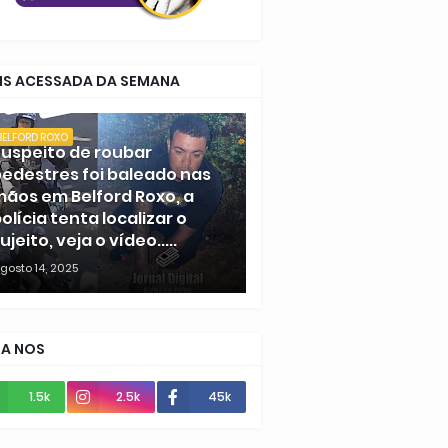
IS ACESSADA DA SEMANA
BELFORD ROXO
uspeito de roubar
edestres foi baleado nas
ãos em Belford Roxo, a
olícia tenta localizar o
ujeito, veja o vídeo.....
gosto 14, 2025
GA NOS
1.5k
2.5k
45k