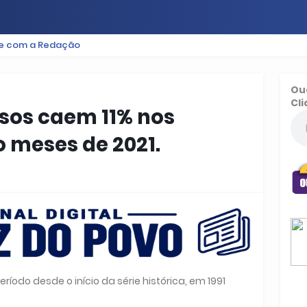
le com a Redação
ES
BAIXADA
PODCAST
ESPORTE
FUTEBOL
Ou
Cli
sos caem 11% nos
o meses de 2021.
ríodo desde o início da série histórica, em 1991