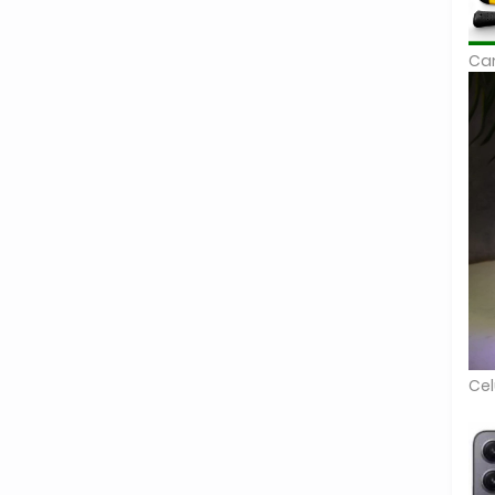
Car
Cel