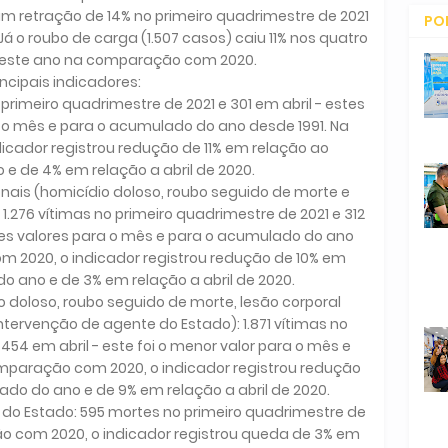
m retração de 14% no primeiro quadrimestre de 2021
PO
á o roubo de carga (1.507 casos) caiu 11% nos quatro
CO
deste ano na comparação com 2020.
incipais indicadores:
o primeiro quadrimestre de 2021 e 301 em abril - estes
 o mês e para o acumulado do ano desde 1991. Na
cador registrou redução de 11% em relação ao
e de 4% em relação a abril de 2020.
ionais (homicídio doloso, roubo seguido de morte e
1.276 vítimas no primeiro quadrimestre de 2021 e 312
res valores para o mês e para o acumulado do ano
 2020, o indicador registrou redução de 10% em
 ano e de 3% em relação a abril de 2020.
io doloso, roubo seguido de morte, lesão corporal
tervenção de agente do Estado): 1.871 vítimas no
454 em abril - este foi o menor valor para o mês e
omparação com 2020, o indicador registrou redução
do do ano e de 9% em relação a abril de 2020.
 do Estado: 595 mortes no primeiro quadrimestre de
ão com 2020, o indicador registrou queda de 3% em