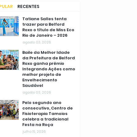
PULAR
RECENTES
MENTÁRIOS
Tatiane Salles tenta
trazer para Belford
Roxo o título de Miss Eco
Rio de Janeiro – 2026
agosto 03, 2026
Baile da Melhor Idade
da Prefeitura de Belford
Roxo ganha prêmio
Integrando Ações como
melhor projeto de
Envelhecimento
Saudável
agosto 03, 2026
Pelo segundo ano
consecutivo, Centro de
Fisioterapia Tamoios
celebra a tradicional
Festa na Roça
julho 15, 2026