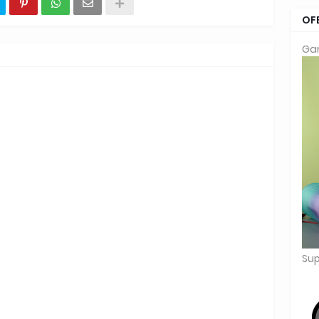
OF
Gar
Sup