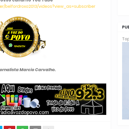
r/belfordroxo2013/videos?view_as=subscriber
PU
Top
Jornalista Marcio Carvalho.