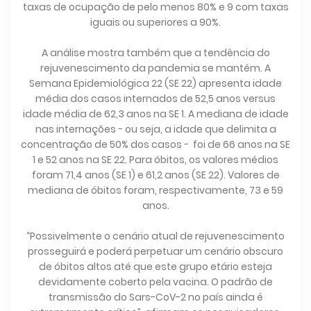
taxas de ocupação de pelo menos 80% e 9 com taxas
iguais ou superiores a 90%.
A análise mostra também que a tendência do
rejuvenescimento da pandemia se mantém. A
Semana Epidemiológica 22 (SE 22) apresenta idade
média dos casos internados de 52,5 anos versus
idade média de 62,3 anos na SE 1. A mediana de idade
nas internações − ou seja, a idade que delimita a
concentração de 50% dos casos − foi de 66 anos na SE
1 e 52 anos na SE 22. Para óbitos, os valores médios
foram 71,4 anos (SE 1) e 61,2 anos (SE 22). Valores de
mediana de óbitos foram, respectivamente, 73 e 59
anos.
“Possivelmente o cenário atual de rejuvenescimento
prosseguirá e poderá perpetuar um cenário obscuro
de óbitos altos até que este grupo etário esteja
devidamente coberto pela vacina. O padrão de
transmissão do Sars-CoV-2 no país ainda é