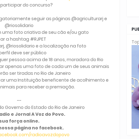
articipar do concurso?
gatoriamente seguir as páginas @agriculturarj e
@riosolidario
PU
m uma foto criativa de seu cão e/ou gato
sar a hashtag #RJPET
Top
j, @riosolidario e a localização na foto
perfil deve ser público
quer pessoa acima de 18 anos, moradora do Rio
iar apenas uma foto de cada um de seus animais
rão ser tiradas no Rio de Janeiro
car uma Instituição beneficente de acolhimento e
nimais para receber a premiação.
--
o Governo do Estado do Rio de Janeiro
dio e Jornal A Voz do Povo.
sua força online.
nossa página no facebook.
facebook.com/radioavozdopovo