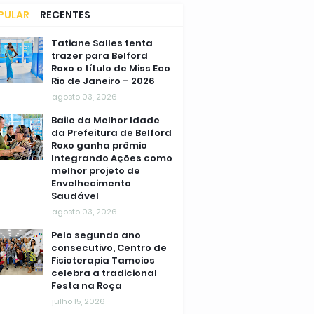
PULAR
RECENTES
MENTÁRIOS
Tatiane Salles tenta
trazer para Belford
Roxo o título de Miss Eco
Rio de Janeiro – 2026
agosto 03, 2026
Baile da Melhor Idade
da Prefeitura de Belford
Roxo ganha prêmio
Integrando Ações como
melhor projeto de
Envelhecimento
Saudável
agosto 03, 2026
Pelo segundo ano
consecutivo, Centro de
Fisioterapia Tamoios
celebra a tradicional
Festa na Roça
julho 15, 2026