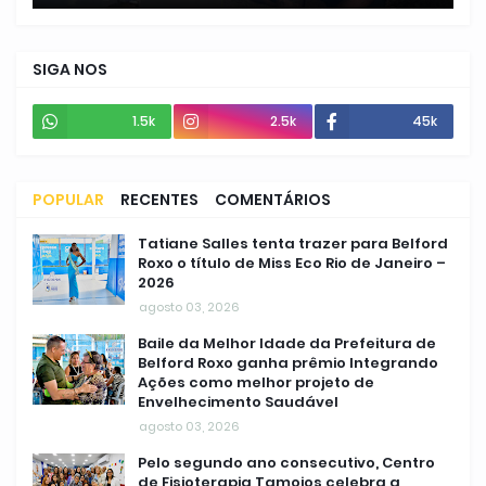
SIGA NOS
1.5k
2.5k
45k
POPULAR
RECENTES
COMENTÁRIOS
Tatiane Salles tenta trazer para Belford
Roxo o título de Miss Eco Rio de Janeiro –
2026
agosto 03, 2026
Baile da Melhor Idade da Prefeitura de
Belford Roxo ganha prêmio Integrando
Ações como melhor projeto de
Envelhecimento Saudável
agosto 03, 2026
Pelo segundo ano consecutivo, Centro
de Fisioterapia Tamoios celebra a