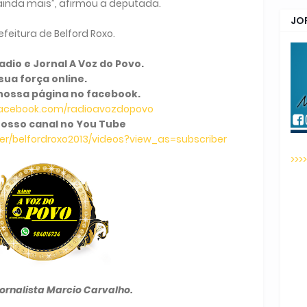
ainda mais”, afirmou a deputada.
JO
refeitura de Belford Roxo.
dio e Jornal A Voz do Povo.
sua força online.
nossa página no facebook.
facebook.com/radioavozdopovo
osso canal no You Tube
r/belfordroxo2013/videos?view_as=subscriber
>>>
Jornalista Marcio Carvalho.