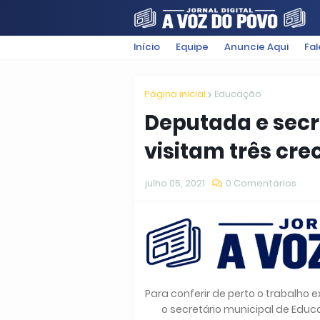
Início
Equipe
Anuncie Aqui
Fa
FILMES
POLÍTICA
SUGESTÕ
Página inicial
Educação
Deputada e secr
visitam três cre
julho 05, 2021
0 Comentários
Para conferir de perto o trabalho
o secretário municipal de Edu