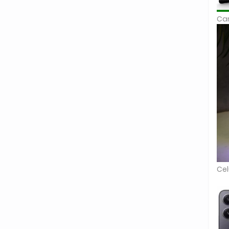
Car
Cel