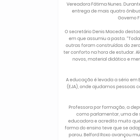
Vereadora Fátima Nunes. Durant
entrega de mais quatro ônibu
Governo F
O secretário Denis Macedo desta
em que assumiu a pasta. “Toda
outras foram construídas do zer
ter conforto na hora de estudar. 
novos, material didático e m
A educação é levada a sério em 
(EJA), onde ajudamos pessoas c
Professora por formação, a dep
como parlamentar, uma de s
educadora e acredito muito qu
forma do ensino teve que se ada
parou. Belford Roxo avançou mu