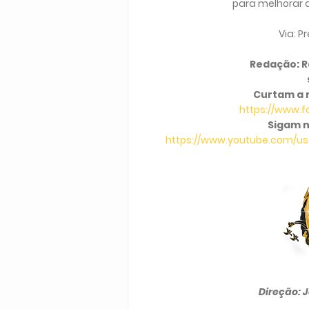
para melhorar 
Via: P
Redação: Ra
Curtam a 
https://www.
Sigam n
https://www.youtube.com/use
Direção: 