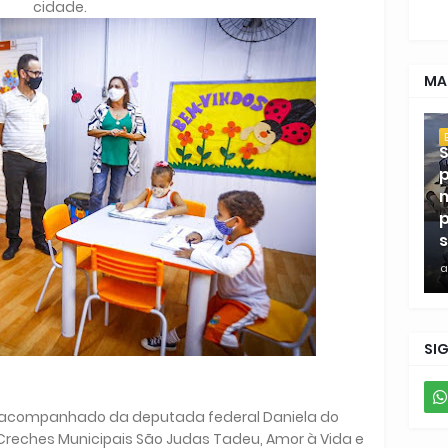
cidade.
MA
S
p
m
p
s
a
SI
), acompanhado da deputada federal Daniela do
 Creches Municipais São Judas Tadeu, Amor à Vida e