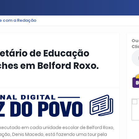
le com a Redação
ES
BAIXADA
PODCAST
ESPORTE
FUTEBOL
Ou
Cli
etário de Educação
ches em Belford Roxo.
 executado em cada unidade escolar de Belford Roxo,
cação, Denis Macedo, está fazendo uma tour pela