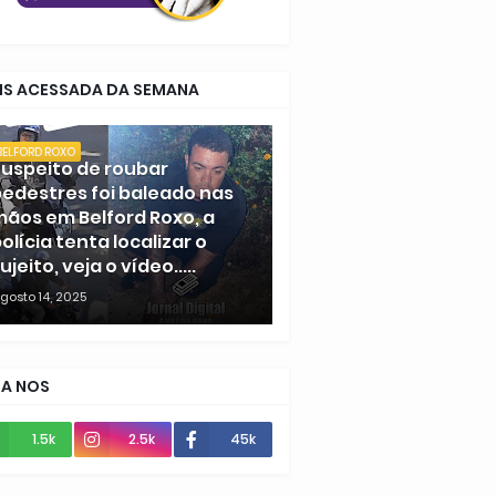
IS ACESSADA DA SEMANA
BELFORD ROXO
uspeito de roubar
edestres foi baleado nas
ãos em Belford Roxo, a
olícia tenta localizar o
ujeito, veja o vídeo.....
gosto 14, 2025
GA NOS
1.5k
2.5k
45k