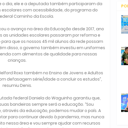
e o dia, ele e a deputada também participaram da
PO
s escolares com acessibilidade, do programa do
CO
ederal Caminho da Escola.
cou o avanço na área da Educação desde 2017, ano
s as unidades escolares passaram por reforma e
o para que os nossos 45 mil alunos da rede possam
Além disso, o governo também investiu em uniformes
erenda com alimentos de qualidade para nossas
crianças.
Belford Roxo também no Ensino de Jovens e Adultos
om defasagem série/idade a concluir os estudos”,
resumiu Denis.
utada federal Daniela do Waguinho garantiu que,
uas bandeiras sempre será a educação. “Sou
e, através da educação, podemos mudar o país. A
ptar para continuar devido à pandemia, mas nunca
ito nessa área e vou sempre ajudar com recursos