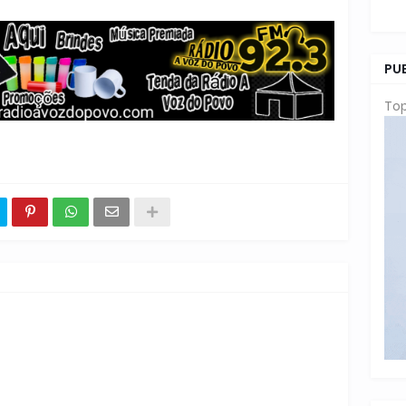
PU
Top