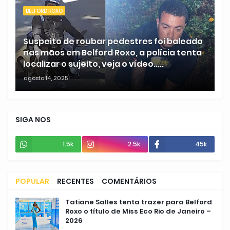
BELFORD ROXO
Suspeito de roubar pedestres foi baleado
nas mãos em Belford Roxo, a polícia tenta
localizar o sujeito, veja o vídeo.....
agosto 14, 2025
SIGA NOS
1.5k
2.5k
45k
POPULAR
RECENTES
COMENTÁRIOS
Tatiane Salles tenta trazer para Belford
Roxo o título de Miss Eco Rio de Janeiro –
2026