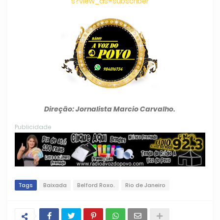
s?view_as=subscriber
Direção: Jornalista Marcio Carvalho.
Publicidade
Tags
Baixada
Belford Roxo.
Rio de Janeiro