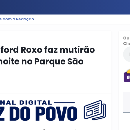
le com a Redação
ES
BAIXADA
PODCAST
ESPORTE
FUTEBOL
Ou
Cli
lford Roxo faz mutirão
noite no Parque São