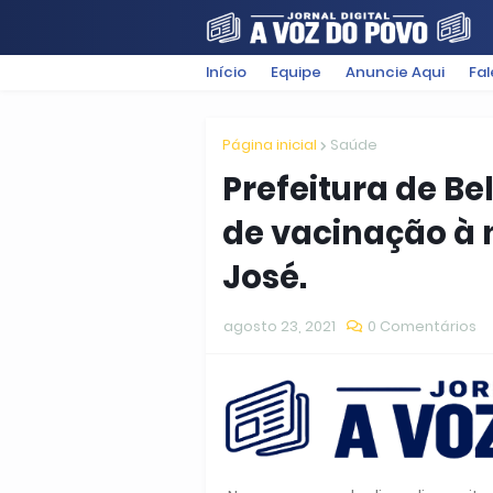
Início
Equipe
Anuncie Aqui
Fa
FILMES
POLÍTICA
SUGESTÕ
Página inicial
Saúde
Prefeitura de Be
de vacinação à 
José.
agosto 23, 2021
0 Comentários