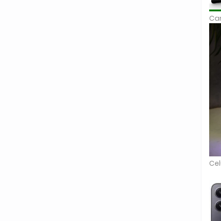
Car
Cel