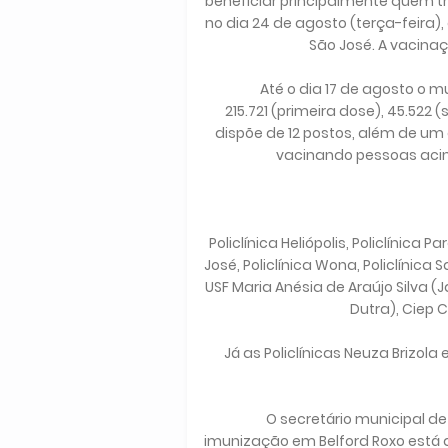
beneficiar principalmente quem tr
no dia 24 de agosto (terça-feira),
São José. A vacina
Até o dia 17 de agosto o munic
215.721 (primeira dose), 45.522
dispõe de 12 postos, além de um d
vacinando pessoas acim
Policlínica Heliópolis, Policlínica 
José, Policlínica Wona, Policlínica
USF Maria Anésia de Araújo Silva (
Dutra), Ciep 
Já as Policlínicas Neuza Brizol
O secretário municipal de Sa
imunização em Belford Roxo está d