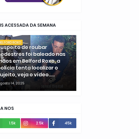
IS ACESSADA DA SEMANA
BELFORD ROXO
uspeito de roubar
edestres foi baleado nas
ãos em Belford Roxo, a
olícia tenta localizar o
ujeito, veja o vídeo.....
gosto 14, 2025
GA NOS
1.5k
2.5k
45k