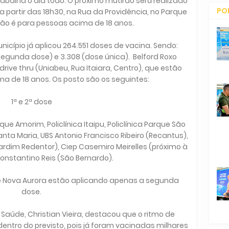
abalha o dia todo. O próximo mutirão será realizado
PO
 a partir das 18h30, na Rua da Providência, no Parque
ção é para pessoas acima de 18 anos.
CO
ípio já aplicou 264.551 doses de vacina. Sendo:
 (segunda dose) e 3.308 (dose única). Belford Roxo
rive thru (Uniabeu, Rua Itaiara, Centro), que estão
a de 18 anos. Os posto são os seguintes:
1ª e 2ª dose
Parque Amorim, Policlínica Itaipu, Policlínica Parque São
 Santa Maria, UBS Antonio Francisco Ribeiro (Recantus),
Jardim Redentor), Ciep Casemiro Meirelles (próximo à
Constantino Reis (São Bernardo).
a e Nova Aurora estão aplicando apenas a segunda
dose.
úde, Christian Vieira, destacou que o ritmo de
entro do previsto, pois já foram vacinadas milhares