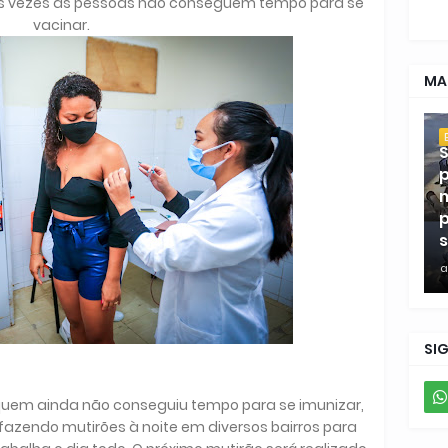
itas vezes as pessoas não conseguem tempo para se
vacinar.
MA
S
p
m
p
s
a
SI
 quem ainda não conseguiu tempo para se imunizar,
á fazendo mutirões à noite em diversos bairros para