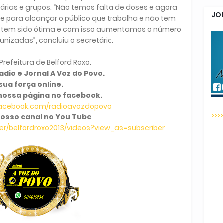
árias e grupos. “Não temos falta de doses e agora
JO
e para alcançar o público que trabalha e não tem
o tem sido ótima e com isso aumentamos o número
nizadas”, concluiu o secretário.
feitura de Belford Roxo.
dio e Jornal A Voz do Povo.
sua força online.
nossa página no facebook.
facebook.com/radioavozdopovo
>>>
osso canal no You Tube
r/belfordroxo2013/videos?view_as=subscriber