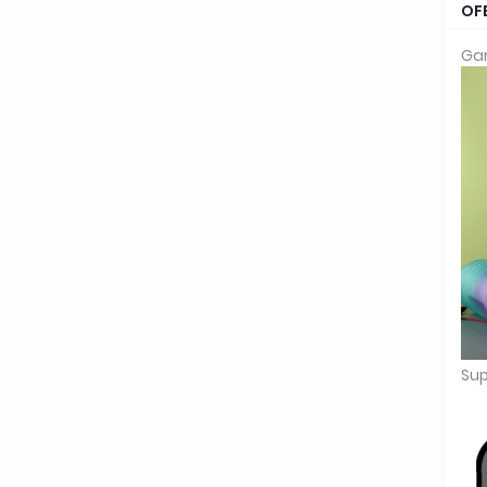
OF
Gar
Sup