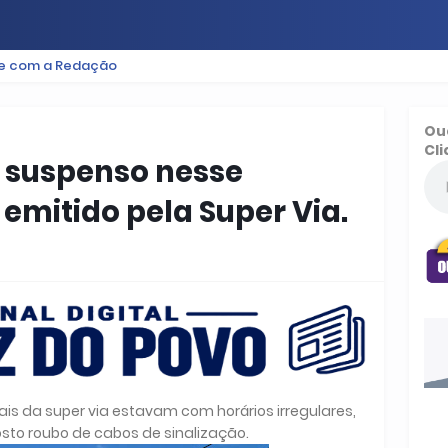
le com a Redação
ES
BAIXADA
PODCAST
ESPORTE
FUTEBOL
Ou
Cli
 suspenso nesse
emitido pela Super Via.
s da super via estavam com horários irregulares,
sto roubo de cabos de sinalização.