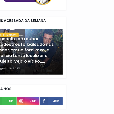
IS ACESSADA DA SEMANA
BELFORD ROXO
uspeito de roubar
edestres foi baleado nas
ãos em Belford Roxo, a
olícia tenta localizar o
ujeito, veja o vídeo.....
gosto 14, 2025
GA NOS
1.5k
2.5k
45k