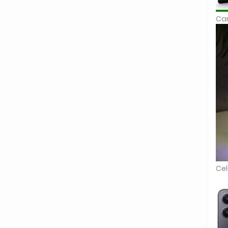
Car
Cel