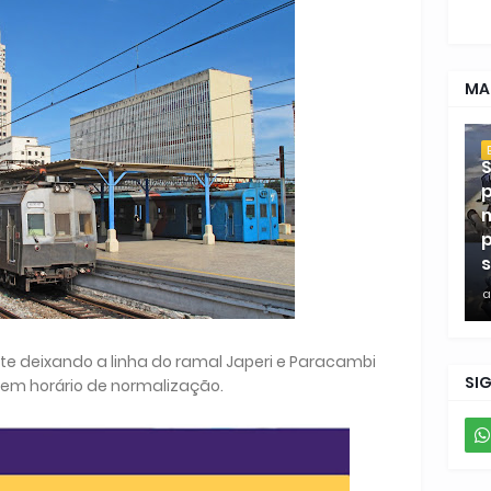
MA
S
p
m
p
s
a
te deixando a linha do ramal Japeri e Paracambi
SI
em horário de normalização.