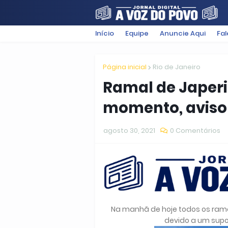
Início
Equipe
Anuncie Aqui
Fa
FILMES
POLÍTICA
SUGESTÕ
Página inicial
Rio de Janeiro
Ramal de Japeri
momento, aviso 
agosto 30, 2021
0 Comentários
Na manhã de hoje todos os ramai
devido a um supo