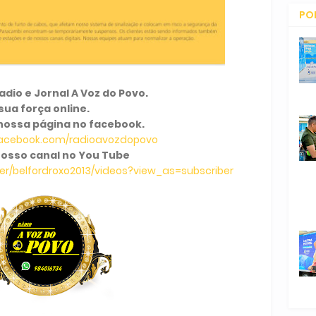
PO
CO
dio e Jornal A Voz do Povo.
sua força online.
nossa página no facebook.
facebook.com/radioavozdopovo
osso canal no You Tube
r/belfordroxo2013/videos?view_as=subscriber