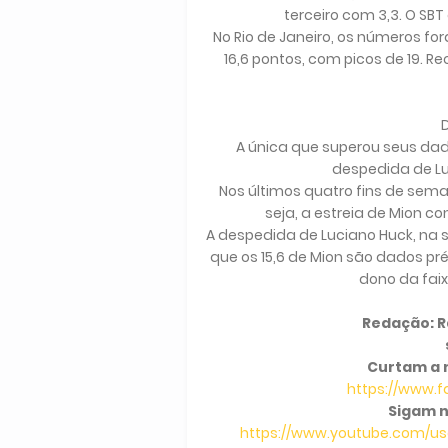
terceiro com 3,3. O SB
No Rio de Janeiro, os números f
16,6 pontos, com picos de 19. 
A única que superou seus dad
despedida de L
Nos últimos quatro fins de sema
seja, a estreia de Mion c
A despedida de Luciano Huck, na
que os 15,6 de Mion são dados pr
dono da fai
Redação: Ra
Curtam a 
https://www.
Sigam n
https://www.youtube.com/use