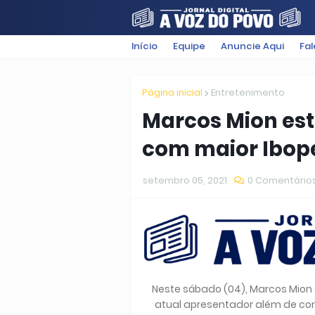
Início
Equipe
Anuncie Aqui
Fa
FILMES
POLÍTICA
SUGESTÕ
Página inicial
Entretenimento
Marcos Mion est
com maior Ibope
setembro 05, 2021
0 Comentário
Neste sábado (04), Marcos Mion e
atual apresentador além de con