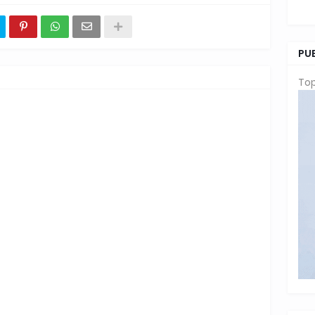
PU
Top