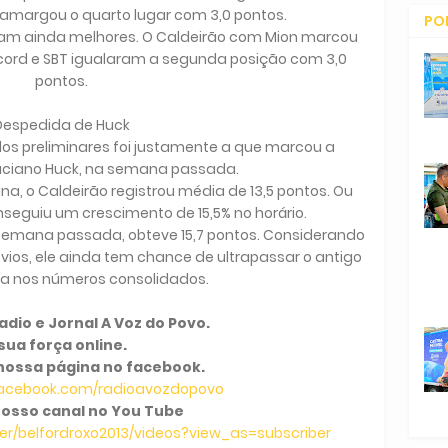
T amargou o quarto lugar com 3,0 pontos.
PO
oram ainda melhores. O Caldeirão com Mion marcou
CO
Record e SBT igualaram a segunda posição com 3,0
pontos.
Despedida de Huck
os preliminares foi justamente a que marcou a
uciano Huck, na semana passada.
na, o Caldeirão registrou média de 13,5 pontos. Ou
onseguiu um crescimento de 15,5% no horário.
 semana passada, obteve 15,7 pontos. Considerando
évios, ele ainda tem chance de ultrapassar o antigo
xa nos números consolidados.
dio e Jornal A Voz do Povo.
sua força online.
nossa página no facebook.
facebook.com/radioavozdopovo
osso canal no You Tube
r/belfordroxo2013/videos?view_as=subscriber