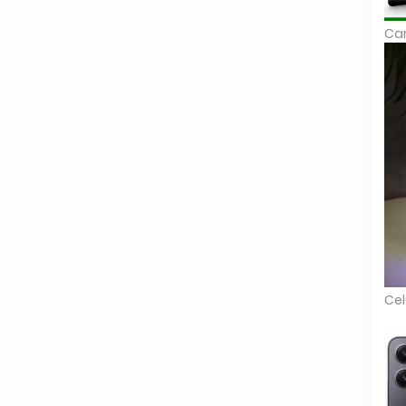
Car
Cel