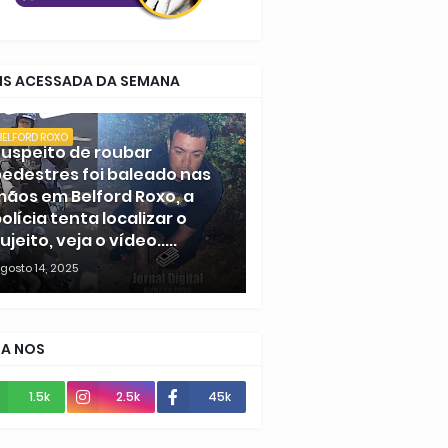
IS ACESSADA DA SEMANA
BELFORD ROXO
uspeito de roubar
edestres foi baleado nas
ãos em Belford Roxo, a
olícia tenta localizar o
ujeito, veja o vídeo.....
gosto 14, 2025
GA NOS
1.5k
2.5k
45k