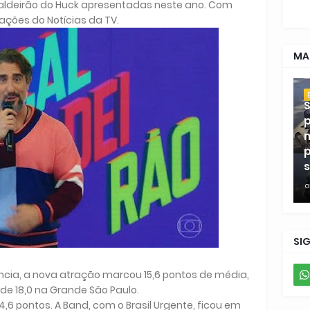
aldeirão do Huck apresentadas neste ano. Com
ações do Notícias da TV.
MA
S
p
m
p
s
a
SI
cia, a nova atração marcou 15,6 pontos de média,
de 18,0 na Grande São Paulo.
,6 pontos. A Band, com o Brasil Urgente, ficou em