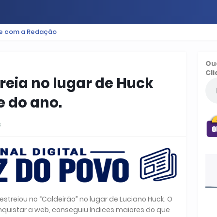
le com a Redação
ES
BAIXADA
PODCAST
ESPORTE
FUTEBOL
Ou
Cli
reia no lugar de Huck
 do ano.
s
streiou no “Caldeirão” no lugar de Luciano Huck. O
quistar a web, conseguiu índices maiores do que