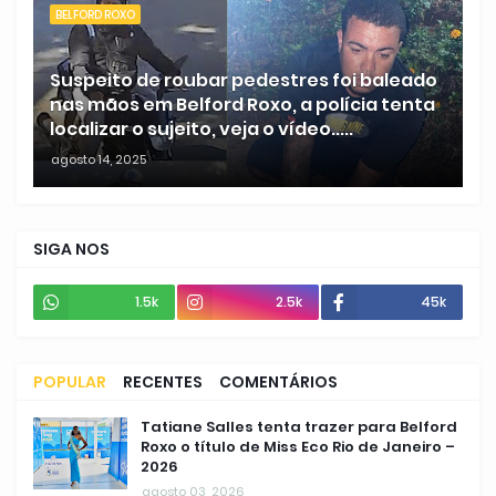
BELFORD ROXO
Suspeito de roubar pedestres foi baleado
nas mãos em Belford Roxo, a polícia tenta
localizar o sujeito, veja o vídeo.....
agosto 14, 2025
SIGA NOS
1.5k
2.5k
45k
POPULAR
RECENTES
COMENTÁRIOS
Tatiane Salles tenta trazer para Belford
Roxo o título de Miss Eco Rio de Janeiro –
2026
agosto 03, 2026