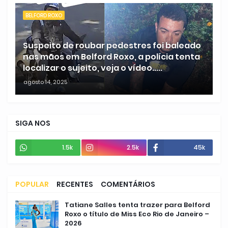
BELFORD ROXO
Suspeito de roubar pedestres foi baleado
nas mãos em Belford Roxo, a polícia tenta
localizar o sujeito, veja o vídeo.....
agosto 14, 2025
SIGA NOS
1.5k
2.5k
45k
POPULAR
RECENTES
COMENTÁRIOS
Tatiane Salles tenta trazer para Belford
Roxo o título de Miss Eco Rio de Janeiro –
2026