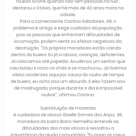
roubos ocorre quando não tem pessoas na rua”,
declarou o Otávio, que há mais de 40 anos mora na
cidade.
Para a comerciante Cristina Valadares, 48, o
problema é antigo e exige cuidados da população,
pois as pessoas que enfrentam dificuldades de
locomoção, podem sentir os efeitos negativos da
destruição. “Os próprios moradores estão caindo
dentro do bueiro. Eu já vi idosos, crianças, deficientes.
Já colocamos até papelão. Acudimos um senhor que
caiu bateu o rosto no chão e se machucou. Já tivemos
vários acidentes aqui por causa do roubo de tampa
de bueiro, eu acho isso um absurdo. E eles fazem isso
de madrugada, porque durante o dia é impossível
roubar”, afirmou Cristina.
Substituição de materiais
A cuidadora de idosos Giselle Gomes dos Anjos, 36,
moradora do bairro Barro Vermelho entende as
dificuldades dos mais idosos e ressaltou a
importância da ajuda comunitária. “Eu pago os meus