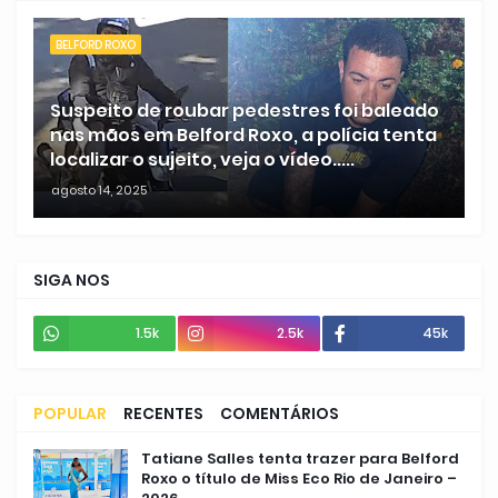
BELFORD ROXO
Suspeito de roubar pedestres foi baleado
nas mãos em Belford Roxo, a polícia tenta
localizar o sujeito, veja o vídeo.....
agosto 14, 2025
SIGA NOS
1.5k
2.5k
45k
POPULAR
RECENTES
COMENTÁRIOS
Tatiane Salles tenta trazer para Belford
Roxo o título de Miss Eco Rio de Janeiro –