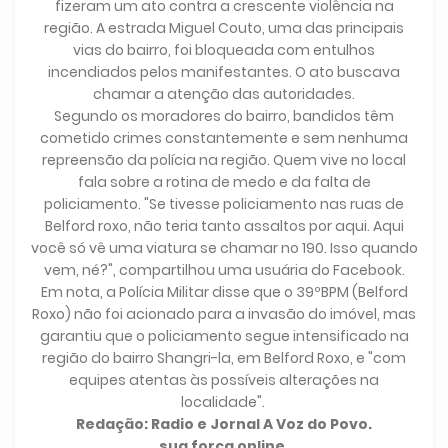
fizeram um ato contra a crescente violência na
região. A estrada Miguel Couto, uma das principais
vias do bairro, foi bloqueada com entulhos
incendiados pelos manifestantes. O ato buscava
chamar a atenção das autoridades.
Segundo os moradores do bairro, bandidos têm
cometido crimes constantemente e sem nenhuma
repreensão da polícia na região. Quem vive no local
fala sobre a rotina de medo e da falta de
policiamento. "Se tivesse policiamento nas ruas de
Belford roxo, não teria tanto assaltos por aqui. Aqui
você só vê uma viatura se chamar no 190. Isso quando
vem, né?", compartilhou uma usuária do Facebook.
Em nota, a Polícia Militar disse que o 39ºBPM (Belford
Roxo) não foi acionado para a invasão do imóvel, mas
garantiu que o policiamento segue intensificado na
região do bairro Shangri-la, em Belford Roxo, e "com
equipes atentas às possíveis alterações na
localidade".
Redação: Radio e Jornal A Voz do Povo.
sua força online.