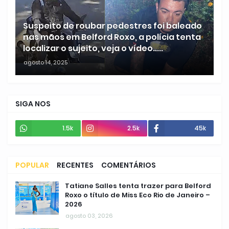
Suspeito de roubar pedestres foi baleado
nas mãos em Belford Roxo, a polícia tenta
localizar o sujeito, veja o vídeo.....
agosto 14, 2025
SIGA NOS
1.5k
2.5k
45k
POPULAR
RECENTES
COMENTÁRIOS
Tatiane Salles tenta trazer para Belford
Roxo o título de Miss Eco Rio de Janeiro –
2026
agosto 03, 2026