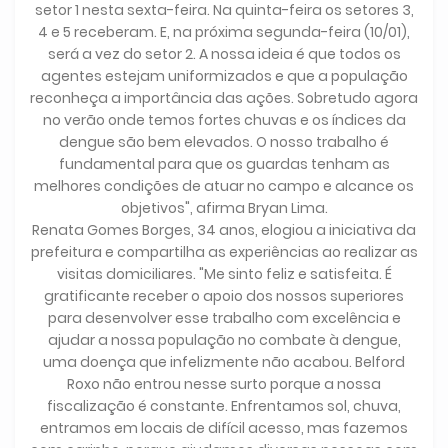
setor 1 nesta sexta-feira. Na quinta-feira os setores 3,
4 e 5 receberam. E, na próxima segunda-feira (10/01),
será a vez do setor 2. A nossa ideia é que todos os
agentes estejam uniformizados e que a população
reconheça a importância das ações. Sobretudo agora
no verão onde temos fortes chuvas e os índices da
dengue são bem elevados. O nosso trabalho é
fundamental para que os guardas tenham as
melhores condições de atuar no campo e alcance os
objetivos", afirma Bryan Lima.
Renata Gomes Borges, 34 anos, elogiou a iniciativa da
prefeitura e compartilha as experiências ao realizar as
visitas domiciliares. "Me sinto feliz e satisfeita. É
gratificante receber o apoio dos nossos superiores
para desenvolver esse trabalho com excelência e
ajudar a nossa população no combate à dengue,
uma doença que infelizmente não acabou. Belford
Roxo não entrou nesse surto porque a nossa
fiscalização é constante. Enfrentamos sol, chuva,
entramos em locais de difícil acesso, mas fazemos