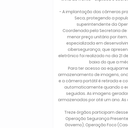
- A implantação das câmeras pro
Seca, protegendo a popul
superintendente da Opera
Coordenada pela Secretaria de E
menor preço unitário por item
especializada em desenvolvim
cibersegurança, que apresent
eletrônico foi realizado no dia 2
baixo do que a mé
Para ter acesso ao equipamen
armazenamento de imagens, onde é
e a câmera portátil é retirada e 
automaticamente quando o equi
seguidas. As imagens gerada
armazenadas por até um ano. As
Treze órgãos participam desse pro
Operação Segurança Presente (
Governo), Operação Foco (Casa 