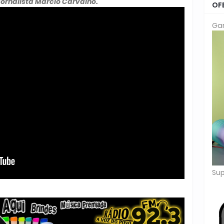
Jornalista Marcio Carvalho.
OF
Gar
Sup