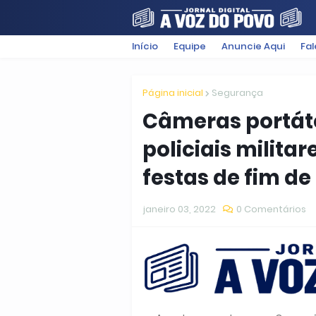
Início
Equipe
Anuncie Aqui
Fa
FILMES
POLÍTICA
SUGESTÕ
Página inicial
Segurança
Câmeras portát
policiais milit
festas de fim de
janeiro 03, 2022
0 Comentários