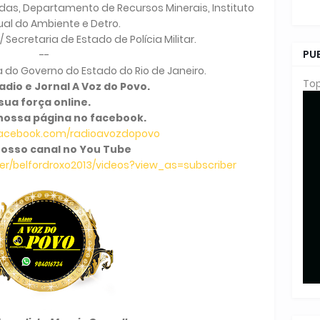
idas, Departamento de Recursos Minerais, Instituto
al do Ambiente e Detro.
 Secretaria de Estado de Polícia Militar.
PU
--
a do Governo do Estado do Rio de Janeiro.
Top
dio e Jornal A Voz do Povo.
sua força online.
nossa página no facebook.
facebook.com/radioavozdopovo
osso canal no You Tube
r/belfordroxo2013/videos?view_as=subscriber