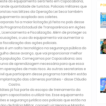
 teste do equipamento será feito em Copacabana,
PO
ande quantidade de turistas. Policiais militares que
istas nas blitzes da Operação Lei Seca também
CO
quipamento acoplado aos coletes.
rporais foi a maior licitação já feita no país desse
e do Programa Estadual de Transparência em Ações
l, Licenciamento e Fiscalização. Além de proteger os
 acusações, o uso do equipamento vai aumentar a
a fiscalização das ações policiais.
eis é um salto tecnológico na segurança pública do
gulho desse avanço, que vai proporcionar melhor
o à população. Começamos por Copacabana; aos
a curva de aprendizagem necessária para que essa
 operações de mais risco. As outras secretarias e
 Civil que participam desse programa também estão
mplantação das câmeras portáteis - disse Cláudio
Castro.
áteis já faz parte do escopo de treinamento da
jam capacitados a utilizá-las. Esse equipamento
es e segurança jurídica aos policiais que estão na
ário de Polícia Militar, coronel Luiz Henrique Marinho