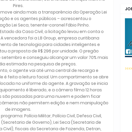
Pires.
JO
move ainda mais a transparência da Operação Lei
ação e os agentes públicos – acrescentou o
ção Lei Seca, tenente-coronel Fábio Pinho.
stado da Casa Civil, a licitação levou em conta o
. A vencedora foi a L8 Group, empresa curitibana
ento de tecnologia para cidades inteligentes e
ou a proposta de R$ 296 por unidade. O pregão
1 de setembro e conseguiu alcançar um valor 70% mais
dia estimada na pesquisa de preços.
>>>
to, o agente vai até uma central de recarga e
 feita a leitura facial. Um compartimento se abre
colocada no uniforme do agente. A gravação se inicia
pamento é liberado, e a câmera filma 12 horas
s são passadas para uma nuvem e podem ficar
 câmeras não permitem edição e nem manipulação
de imagens.
grama: Polícia Militar, Polícia Civil, Defesa Civil,
Secretaria de Governo), Lei Seca (Secretaria de
Civil), fiscais da Secretaria de Fazenda, Detran,