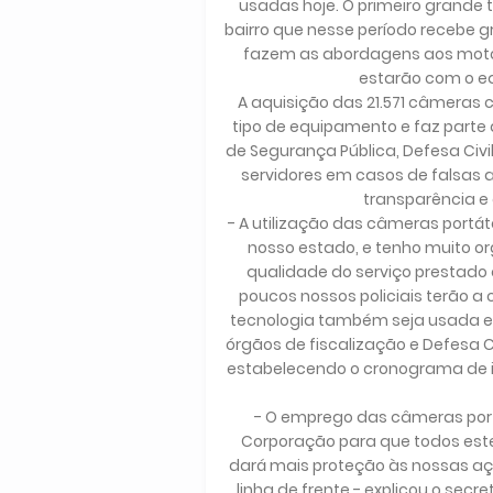
usadas hoje. O primeiro grande
bairro que nesse período recebe gr
fazem as abordagens aos motor
estarão com o e
A aquisição das 21.571 câmeras co
tipo de equipamento e faz part
de Segurança Pública, Defesa Civi
servidores em casos de falsas
transparência e 
- A utilização das câmeras portát
nosso estado, e tenho muito or
qualidade do serviço prestad
poucos nossos policiais terão 
tecnologia também seja usada em
órgãos de fiscalização e Defesa
estabelecendo o cronograma de i
- O emprego das câmeras port
Corporação para que todos este
dará mais proteção às nossas açõ
linha de frente - explicou o secret