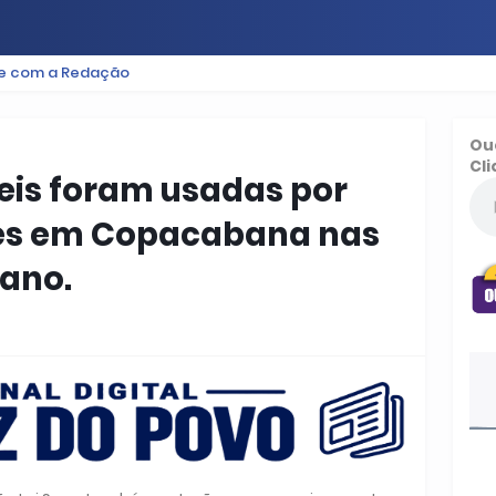
le com a Redação
ES
BAIXADA
PODCAST
ESPORTE
FUTEBOL
Ou
Cli
eis foram usadas por
ares em Copacabana nas
 ano.