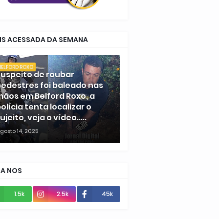
IS ACESSADA DA SEMANA
BELFORD ROXO
uspeito de roubar
edestres foi baleado nas
ãos em Belford Roxo, a
olícia tenta localizar o
ujeito, veja o vídeo.....
gosto 14, 2025
GA NOS
1.5k
2.5k
45k