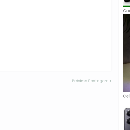
Car
Próxima Postagem
Cel