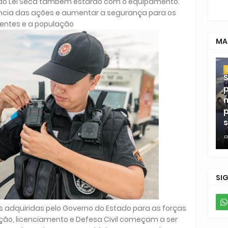
o Lei Seca também estarão com o equipamento.
rência das ações e aumentar a segurança para os
entes e a população
MA
S
p
m
p
s
a
SI
s adquiridas pelo Governo do Estado para as forças
ação, licenciamento e Defesa Civil começam a ser