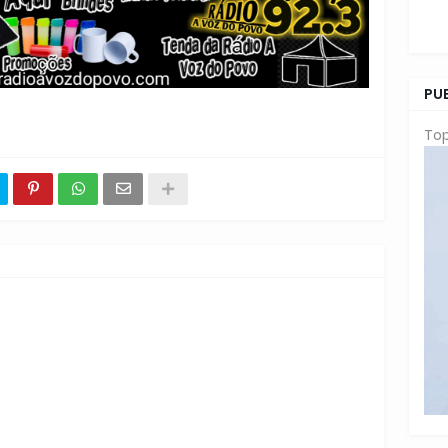
PU
Top