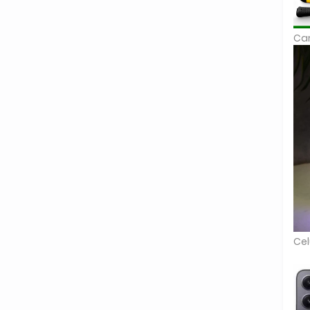
Car
Cel