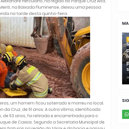
lexandre Herculano, na região do Parque Cruz Alta,
 Meriti, na Baixada Fluminense, deixou uma pessoa
erida na tarde desta quinta-feira.
MA
S
p
m
p
s
a
SI
ros, um homem ficou soterrado e morreu no local.
n da Cruz, de 51 anos. A outra vítima, identificada
s, de 53 anos, foi retirada e encaminhada para o
Duque de Caxias. Segundo a Secretaria Municipal de
em fraturas na região do tórax e da bacia e passou