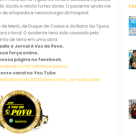
, lúcido e relata fortes dores. O paciente ainda vai
PO
 de ortopedia e neurocirurgia do hospital.
CO
 de Meriti, de Duque de Caxias e da Barra da Tijuca
a o local. O acidente teria sido causado pelo
nto de terra em uma obra.
dio e Jornal A Voz do Povo.
sua força online.
nossa página no facebook.
facebook.com/radioavozdopovo
osso canal no You Tube
r/belfordroxo2013/videos?view_as=subscriber