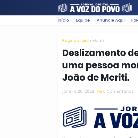
Início
Equipe
Anuncie Aqui
Fa
FILMES
POLÍTICA
SUGESTÕ
Página inicial
Meriti
Deslizamento de
uma pessoa mort
João de Meriti.
janeiro 20, 2022
0 Comentários