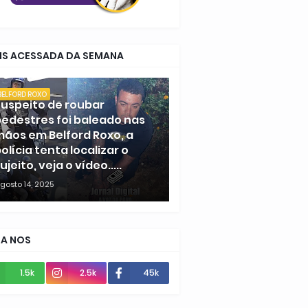
IS ACESSADA DA SEMANA
BELFORD ROXO
uspeito de roubar
edestres foi baleado nas
ãos em Belford Roxo, a
olícia tenta localizar o
ujeito, veja o vídeo.....
gosto 14, 2025
GA NOS
1.5k
2.5k
45k