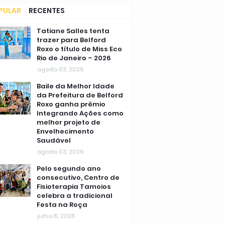
PULAR
RECENTES
MENTÁRIOS
Tatiane Salles tenta
trazer para Belford
Roxo o título de Miss Eco
Rio de Janeiro – 2026
agosto 03, 2026
Baile da Melhor Idade
da Prefeitura de Belford
Roxo ganha prêmio
Integrando Ações como
melhor projeto de
Envelhecimento
Saudável
agosto 03, 2026
Pelo segundo ano
consecutivo, Centro de
Fisioterapia Tamoios
celebra a tradicional
Festa na Roça
julho 15, 2026