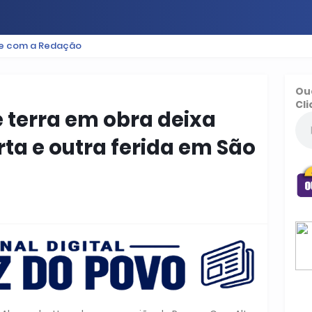
le com a Redação
ES
BAIXADA
PODCAST
ESPORTE
FUTEBOL
Ou
Cli
 terra em obra deixa
a e outra ferida em São