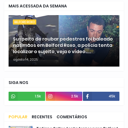
MAIS ACESSADA DA SEMANA
BELFORD ROXO
Suspeito de roubar pedestres foi baleado
nas mãos em Belford Roxo, a polícia tenta
localizar o sujeito, veja o vídeo.....
agosto 14, 2025
SIGA NOS
1.5k
2.5k
45k
POPULAR
RECENTES
COMENTÁRIOS