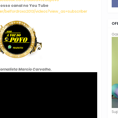
osso canal no You Tube
r/belfordroxo2013/videos?view_as=subscriber
OF
Gar
Jornalista Marcio Carvalho.
Sup