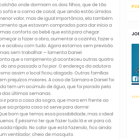
colchão onde dormiam os dois filhos, que de tão
PO
 e o sofá e a cama de casal, que ainda estão úmidos
CO
nor valor, mas de igual importância, ela também
e cimento que estavam comprados para dar início a
mais conforto ao bebê que está para chegar.
JO
eçar a fazer a obra, aumentar a cozinha, fazer o
so e acabou com tudo. Agora estamos sem previsão.
 mais sem trabalhar — lamenta Daniel.
 conta que o rompimento já aconteceu outras quatro
do ano passado a foi pior. O endereço da adutora
smo assim o local ficou alagado. Outras famílias
em prejuízos maiores. A casa de Samara e Daniel foi
inda tem um acúmulo de água, que foi piorado pela
 das últimas semanas.
>>>
i ir para a casa da sogra, que mora em frente ao
que sia própria casa só serve para dormir:
 Que bom que temos essa possibilidade, mas o ideal
enos. É péssimo ter que fazer tudo lá e vir para cá.
nsada rápido. No calor que está fazendo, fico ainda
m ventilador, cheio de mosquito.