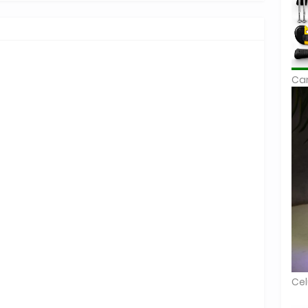
Car
Cel