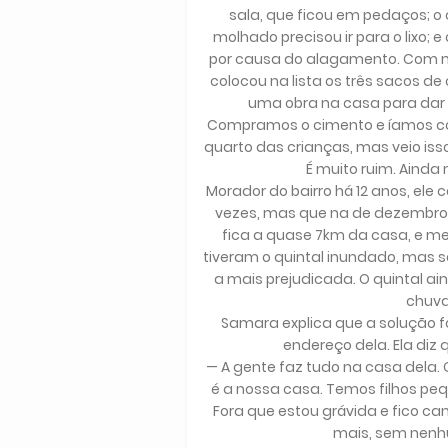
sala, que ficou em pedaços; o 
molhado precisou ir para o lixo;
por causa do alagamento. Com me
colocou na lista os três sacos d
uma obra na casa para dar 
Compramos o cimento e íamos com
quarto das crianças, mas veio is
É muito ruim. Ainda
Morador do bairro há 12 anos, ele
vezes, mas que na de dezembro 
fica a quase 7km da casa, e me
tiveram o quintal inundado, mas s
a mais prejudicada. O quintal a
chuva
Samara explica que a solução fo
endereço dela. Ela diz 
— A gente faz tudo na casa dela.
é a nossa casa. Temos filhos pequ
Fora que estou grávida e fico ca
mais, sem nenhu