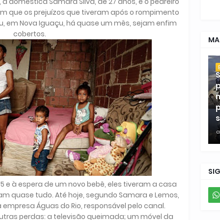
, a doméstica Samara Silva, de 27 anos, e o pedreiro
am que os prejuízos que tiveram após o rompimento
u, em Nova Iguaçu, há quase um mês, sejam enfim
cobertos.
MA
S
p
m
p
s
a
SI
 5 e à espera de um novo bebê, eles tiveram a casa
ram quase tudo. Até hoje, segundo Samara e Lemos,
 empresa Águas do Rio, responsável pelo canal.
outras perdas: a televisão queimada; um móvel da