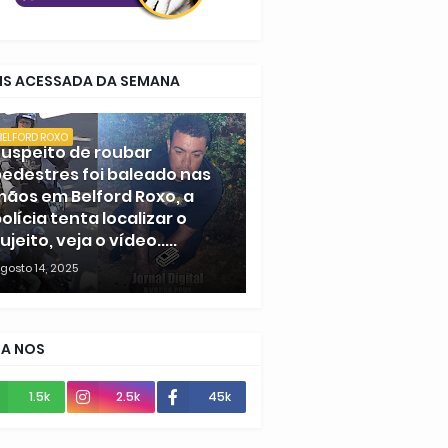
IS ACESSADA DA SEMANA
BELFORD ROXO
uspeito de roubar
edestres foi baleado nas
ãos em Belford Roxo, a
olícia tenta localizar o
ujeito, veja o vídeo.....
gosto 14, 2025
GA NOS
1.5k
2.5k
45k