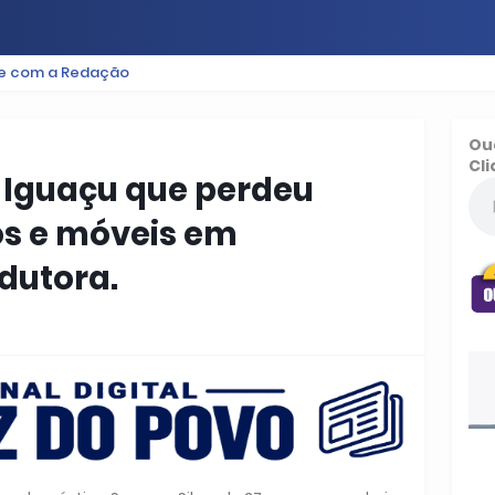
le com a Redação
ES
BAIXADA
PODCAST
ESPORTE
FUTEBOL
Ou
Cli
 Iguaçu que perdeu
os e móveis em
dutora.