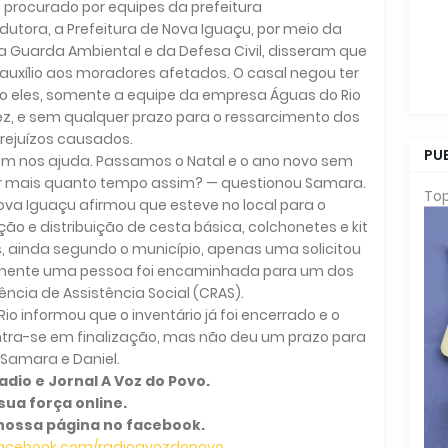
 procurado por equipes da prefeitura
tora, a Prefeitura de Nova Iguaçu, por meio da
e a Guarda Ambiental e da Defesa Civil, disseram que
auxílio aos moradores afetados. O casal negou ter
o eles, somente a equipe da empresa Águas do Rio
vez, e sem qualquer prazo para o ressarcimento dos
rejuízos causados.
PU
ém nos ajuda. Passamos o Natal e o ano novo sem
r mais quanto tempo assim? — questionou Samara.
Top
Nova Iguaçu afirmou que esteve no local para o
e distribuição de cesta básica, colchonetes e kit
s, ainda segundo o município, apenas uma solicitou
somente uma pessoa foi encaminhada para um dos
ência de Assistência Social (CRAS).
io informou que o inventário já foi encerrado e o
tra-se em finalização, mas não deu um prazo para
Samara e Daniel.
dio e Jornal A Voz do Povo.
sua força online.
nossa página no facebook.
facebook.com/radioavozdopovo