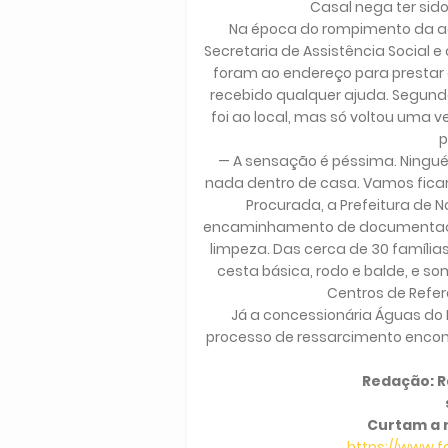
Casal nega ter sido
Na época do rompimento da adu
Secretaria de Assistência Social 
foram ao endereço para prestar 
recebido qualquer ajuda. Segund
foi ao local, mas só voltou uma 
p
— A sensação é péssima. Ningu
nada dentro de casa. Vamos fica
Procurada, a Prefeitura de 
encaminhamento de documentação 
limpeza. Das cerca de 30 família
cesta básica, rodo e balde, e 
Centros de Refer
Já a concessionária Águas do R
processo de ressarcimento encon
Redação: Ra
Curtam a 
https://www.