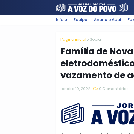
Início
Equipe
Anuncie Aqui
Fa
FILMES
POLÍTICA
SUGESTÕ
Página inicial
Social
Família de Nova
eletrodoméstic
vazamento de a
janeiro 10, 2022
0 Comentários