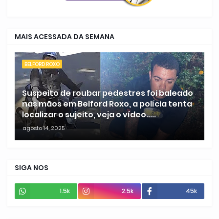
MAIS ACESSADA DA SEMANA
BELFORD ROXO
Suspeito de roubar pedestres foi baleado
nas mãos em Belford Roxo, a polícia tenta
localizar o sujeito, veja o vídeo.....
agosto 14, 2025
SIGA NOS
1.5k
2.5k
45k