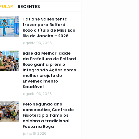
PULAR
RECENTES
MENTÁRIOS
Tatiane Salles tenta
trazer para Belford
Roxo o título de Miss Eco
Rio de Janeiro – 2026
agosto 03, 2026
Baile da Melhor Idade
da Prefeitura de Belford
Roxo ganha prêmio
Integrando Ações como
melhor projeto de
Envelhecimento
Saudável
agosto 03, 2026
Pelo segundo ano
consecutivo, Centro de
Fisioterapia Tamoios
celebra a tradicional
Festa na Roça
julho 15, 2026