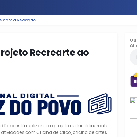
le com a Redação
ES
BAIXADA
PODCAST
ESPORTE
FUTEBOL
Ou
Cli
projeto Recrearte ao
d Roxo está realizando o projeto cultural itinerante
 atividades com Oficina de Circo, oficina de artes