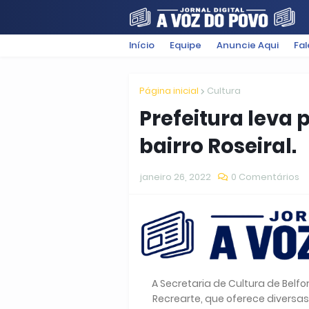
Início
Equipe
Anuncie Aqui
Fa
FILMES
POLÍTICA
SUGESTÕ
Página inicial
Cultura
Prefeitura leva 
bairro Roseiral.
janeiro 26, 2022
0 Comentários
A Secretaria de Cultura de Belfor
Recrearte, que oferece diversas