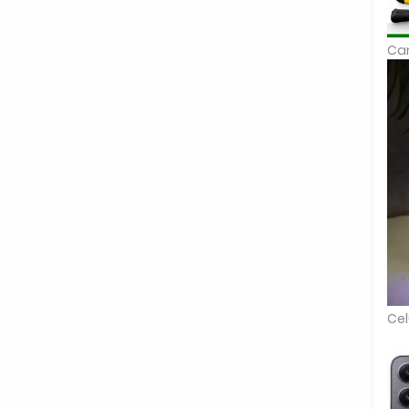
Car
Cel