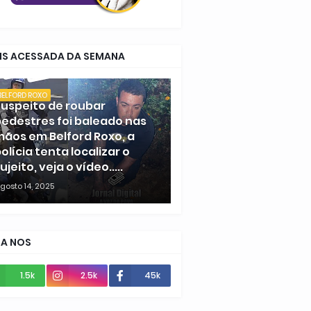
IS ACESSADA DA SEMANA
BELFORD ROXO
uspeito de roubar
edestres foi baleado nas
ãos em Belford Roxo, a
olícia tenta localizar o
ujeito, veja o vídeo.....
gosto 14, 2025
GA NOS
1.5k
2.5k
45k