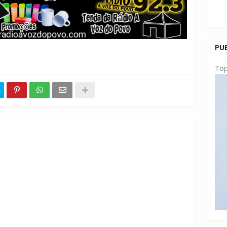
PU
Top