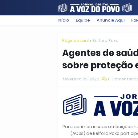
Início
Equipe
Anuncie Aqui
Fa
FILMES
POLÍTICA
SUGESTÕ
Página inicial
Belford Roxo.
Agentes de saúd
sobre proteção 
fevereiro 23, 2022
0 Comentário
Para aprimorar suas atribuições 
(ACSs) de Belford Roxo partici