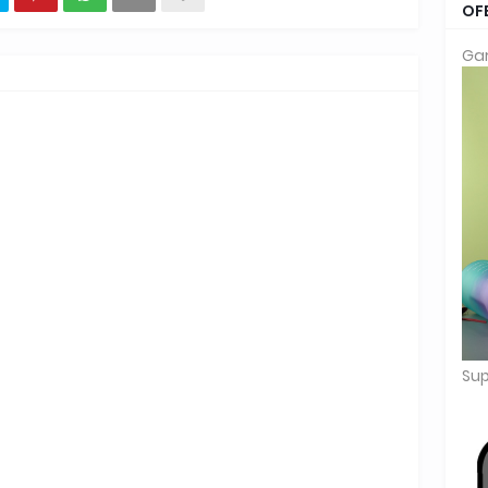
OF
Gar
Sup