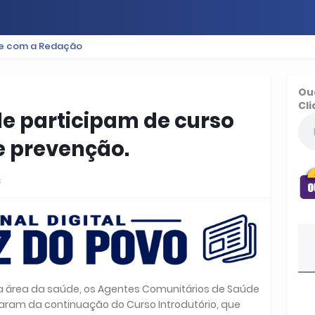
le com a Redação
ES
BAIXADA
PODCAST
ESPORTE
FUTEBOL
Ou
Cli
e participam de curso
e prevenção.
s
na área da saúde, os Agentes Comunitários de Saúde
param da continuação do Curso Introdutório, que