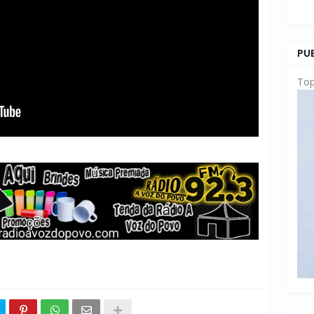
PU
Top