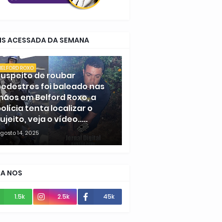
IS ACESSADA DA SEMANA
BELFORD ROXO
uspeito de roubar
edestres foi baleado nas
ãos em Belford Roxo, a
olícia tenta localizar o
ujeito, veja o vídeo.....
gosto 14, 2025
GA NOS
1.5k
2.5k
45k