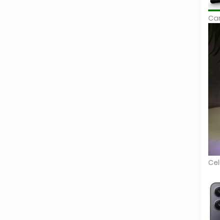
Car
Cel