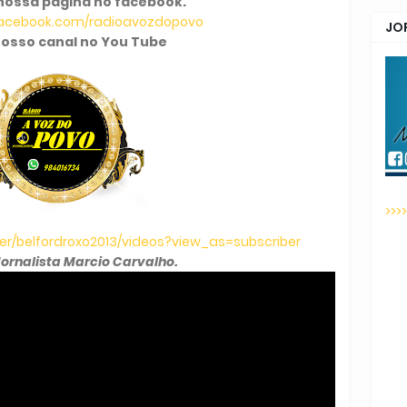
nossa página no facebook.
facebook.com/radioavozdopovo
JO
osso canal no You Tube
>>>
r/belfordroxo2013/videos?view_as=subscriber
Jornalista Marcio Carvalho.