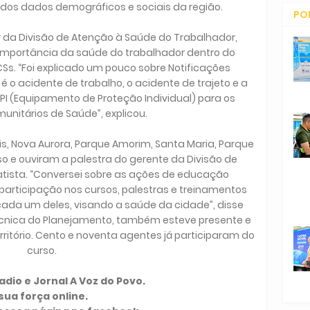
os dados demográficos e sociais da região.
PO
CO
tor da Divisão de Atenção à Saúde do Trabalhador,
mportância da saúde do trabalhador dentro do
Ss. “Foi explicado um pouco sobre Notificações
é o acidente de trabalho, o acidente de trajeto e a
EPI (Equipamento de Proteção Individual) para os
nitários de Saúde”, explicou.
lis, Nova Aurora, Parque Amorim, Santa Maria, Parque
o e ouviram a palestra do gerente da Divisão de
tista. “Conversei sobre as ações de educação
articipação nos cursos, palestras e treinamentos
cada um deles, visando a saúde da cidade”, disse
técnica do Planejamento, também esteve presente e
ritório. Cento e noventa agentes já participaram do
curso.
dio e Jornal A Voz do Povo.
sua força online.