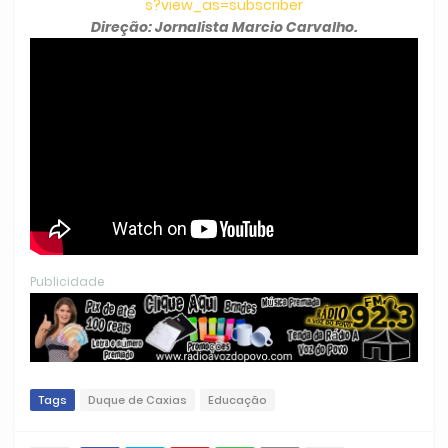
s?view_as=subscriber
Direção: Jornalista Marcio Carvalho.
Publicidade
Tags
Duque de Caxias
Educação