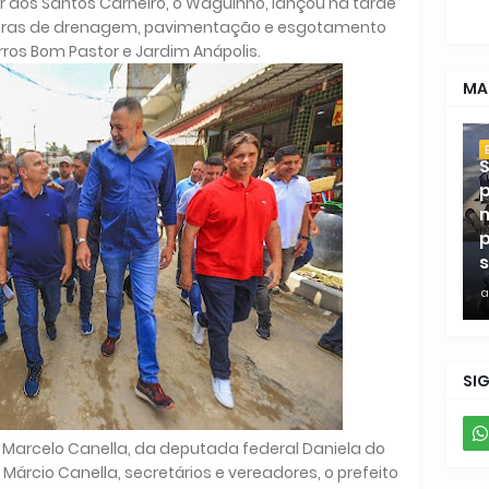
r dos Santos Carneiro, o Waguinho, lançou na tarde
 obras de drenagem, pavimentação e esgotamento
irros Bom Pastor e Jardim Anápolis.
MA
S
p
m
p
s
a
SI
Marcelo Canella, da deputada federal Daniela do
rcio Canella, secretários e vereadores, o prefeito