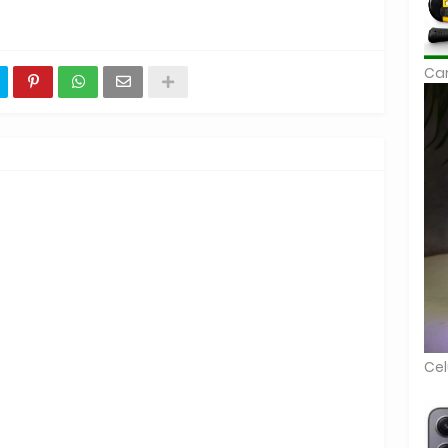
Car
Cel