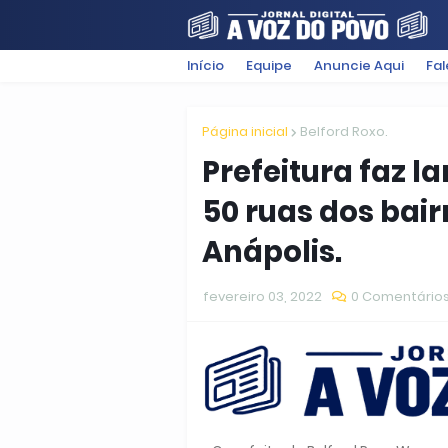
Início
Equipe
Anuncie Aqui
Fa
FILMES
POLÍTICA
SUGESTÕ
Página inicial
Belford Roxo.
Prefeitura faz 
50 ruas dos bai
Anápolis.
fevereiro 03, 2022
0 Comentário