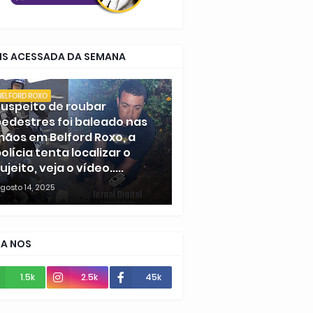
IS ACESSADA DA SEMANA
BELFORD ROXO
uspeito de roubar
edestres foi baleado nas
ãos em Belford Roxo, a
olícia tenta localizar o
ujeito, veja o vídeo.....
gosto 14, 2025
GA NOS
1.5k
2.5k
45k