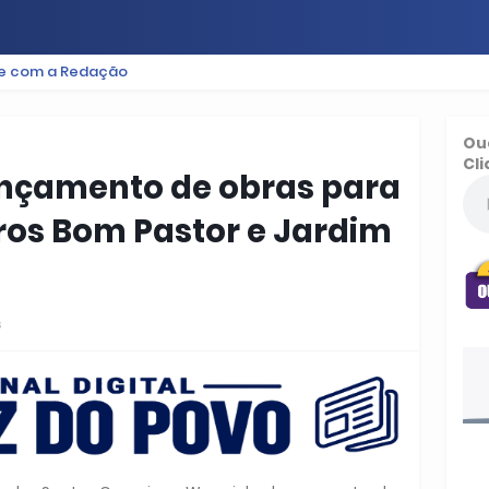
le com a Redação
ES
BAIXADA
PODCAST
ESPORTE
FUTEBOL
Ou
Cli
lançamento de obras para
rros Bom Pastor e Jardim
s