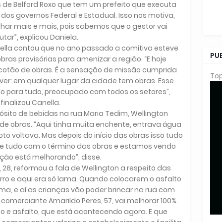
 de Belford Roxo que tem um prefeito que executa
dos governos Federal e Estadual. Isso nos motiva,
har mais e mais, pois sabemos que o gestor vai
tar”, explicou Daniela.
ella contou que no ano passado a comitiva esteve
PU
obras provisórias para amenizar a região. “E hoje
cotão de obras. É a sensação de missão cumprida
Top
er: em qualquer lugar da cidade tem obras. Esse
o para tudo, preocupado com todos os setores”,
finalizou Canella.
sito de bebidas na rua Maria Tedim, Wellington
a de obras. “Aqui tinha muita enchente, entrava água
o voltava. Mas depois do início das obras isso tudo
re tudo com o término das obras e estamos vendo
ção está melhorando”, disse.
 28, reformou a fala de Wellington a respeito das
rro e aqui era só lama. Quando colocarem o asfalto
ma, e aí as crianças vão poder brincar na rua com
 comerciante Amarildo Peres, 57, vai melhorar 100%.
 e asfalto, que está acontecendo agora. E que