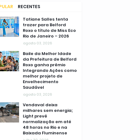
PULAR
RECENTES
MENTÁRIOS
Tatiane Salles tenta
trazer para Belford
Roxo o título de Miss Eco
Rio de Janeiro – 2026
agosto 03, 2026
Baile da Melhor Idade
da Prefeitura de Belford
Roxo ganha prêmio
Integrando Ações como
melhor projeto de
Envelhecimento
Saudável
agosto 03, 2026
Vendaval deixa
milhares sem energia;
Light prevê
normalização em até
48 horas no Rio e na
Baixada Fluminense