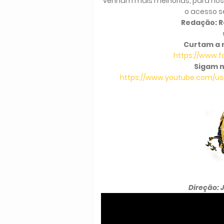
venham mais melhorias, para nós 
o acesso s
Redação: Ra
Curtam a 
https://www.
Sigam n
https://www.youtube.com/use
Direção: 