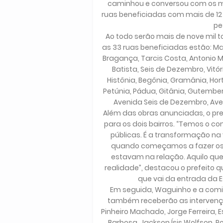
caminhou e conversou com os mo
ruas beneficiadas com mais de 12 
pe
Ao todo serão mais de nove mil t
as 33 ruas beneficiadas estão: Ma
Bragança, Tarcis Costa, Antonio M
Batista, Seis de Dezembro, Vitór
Histônia, Begônia, Gramânia, Hort
Petúnia, Pádua, Gitânia, Gutember
Avenida Seis de Dezembro, Aven
Além das obras anunciadas, o pr
para os dois bairros. “Temos o 
públicas. É a transformação na 
quando começamos a fazer os pr
estavam na relação. Aquilo qu
realidade”, destacou o prefeito
que vai da entrada da E
Em seguida, Waguinho e a comiti
também receberão as intervençõe
Pinheiro Machado, Jorge Ferreira, E
Barbosa, Jackson Ísis Wolfson, P