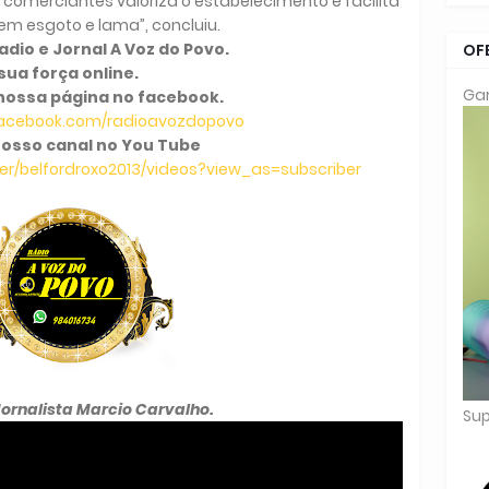
comerciantes valoriza o estabelecimento e facilita
em esgoto e lama”, concluiu.
dio e Jornal A Voz do Povo.
OF
sua força online.
Gar
nossa página no facebook.
facebook.com/radioavozdopovo
osso canal no You Tube
r/belfordroxo2013/videos?view_as=subscriber
Jornalista Marcio Carvalho.
Sup