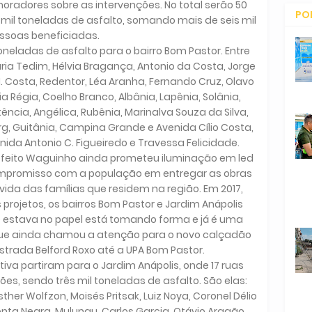
radores sobre as intervenções. No total serão 50
PO
mil toneladas de asfalto, somando mais de seis mil
ssoas beneficiadas.
CO
oneladas de asfalto para o bairro Bom Pastor. Entre
ria Tedim, Hélvia Bragança, Antonio da Costa, Jorge
. Costa, Redentor, Léa Aranha, Fernando Cruz, Olavo
ia Régia, Coelho Branco, Albânia, Lapênia, Solânia,
ência, Angélica, Rubênia, Marinalva Souza da Silva,
g, Guitânia, Campina Grande e Avenida Cílio Costa,
ida Antonio C. Figueiredo e Travessa Felicidade.
efeito Waguinho ainda prometeu iluminação em led
compromisso com a população em entregar as obras
vida das famílias que residem na região. Em 2017,
ojetos, os bairros Bom Pastor e Jardim Anápolis
e estava no papel está tomando forma e já é uma
 que ainda chamou a atenção para o novo calçadão
strada Belford Roxo até a UPA Bom Pastor.
va partiram para o Jardim Anápolis, onde 17 ruas
s, sendo três mil toneladas de asfalto. São elas:
sther Wolfzon, Moisés Pritsak, Luiz Noya, Coronel Délio
onta Negra, Mulungu, Carlos Garcia, Otávio Aragão,