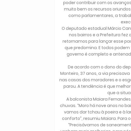
poder contribuir com os avanços
muito bem os recursos oriundos 
como parlamentares, a trabal
execu
O deputado estadual Márcio Can
nos bairros e a Prefeitura fez 
retornamos para lançar esse pa
que predomina. E todos podem v
governo é completo e antenad
De acordo com o dono do depó
Monteiro, 37 anos, a via precisav
nas casas dos moradores e o esgot
parou. A tendência é que melho
que a situa
A balconista Maiara Fernandes,
chuvas. “Moro há nove anos no bai
vamos dar tchau à poeira e à la
conforto”, resumiu Maiara. Para o
“Precisávamos de saneamento