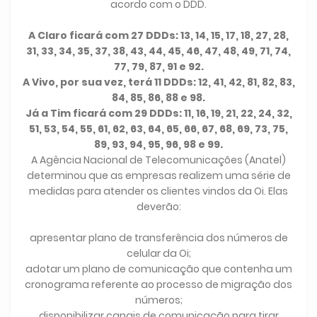
acordo com o DDD.
A Claro ficará com 27 DDDs: 13, 14, 15, 17, 18, 27, 28,
31, 33, 34, 35, 37, 38, 43, 44, 45, 46, 47, 48, 49, 71, 74,
77, 79, 87, 91 e 92.
A Vivo, por sua vez, terá 11 DDDs: 12, 41, 42, 81, 82, 83,
84, 85, 86, 88 e 98.
Já a Tim ficará com 29 DDDs: 11, 16, 19, 21, 22, 24, 32,
51, 53, 54, 55, 61, 62, 63, 64, 65, 66, 67, 68, 69, 73, 75,
89, 93, 94, 95, 96, 98 e 99.
A Agência Nacional de Telecomunicações (Anatel)
determinou que as empresas realizem uma série de
medidas para atender os clientes vindos da Oi. Elas
deverão:
apresentar plano de transferência dos números de
celular da Oi;
adotar um plano de comunicação que contenha um
cronograma referente ao processo de migração dos
números;
disponibilizar canais de comunicação para tirar