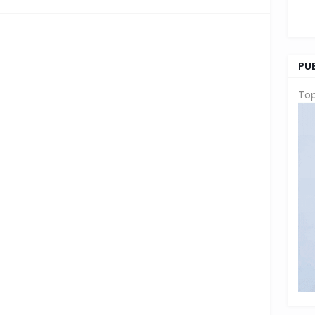
PU
Top