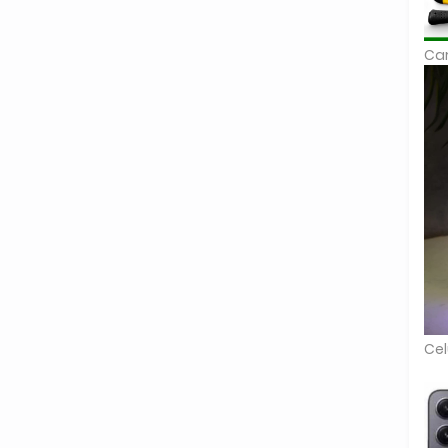
Car
Cel