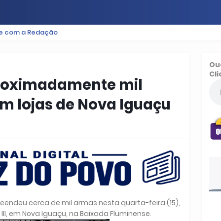
le com a Redação
ES
BAIXADA
PODCAST
ESPORTE
FUTEBOL
Ou
Cli
roximadamente mil
m lojas de Nova Iguaçu
reendeu cerca de mil armas nesta quarta-feira (15),
I, em Nova Iguaçu, na Baixada Fluminense.