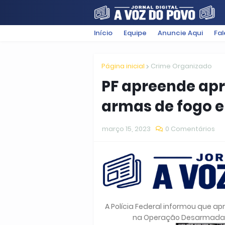
Início
Equipe
Anuncie Aqui
Fa
FILMES
POLÍTICA
SUGESTÕ
Página inicial
Crime Organizado
PF apreende ap
armas de fogo e
março 15, 2023
0 Comentários
A Polícia Federal informou que ap
na Operação Desarmada II