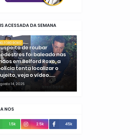
IS ACESSADA DA SEMANA
BELFORD ROXO
uspeito de roubar
edestres foi baleado nas
ãos em Belford Roxo, a
olícia tenta localizar o
ujeito, veja o vídeo.....
gosto 14, 2025
GA NOS
1.5k
2.5k
45k