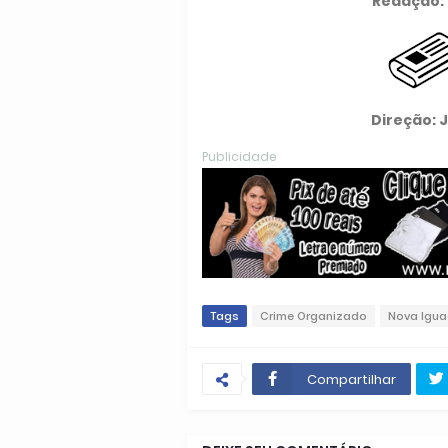
Redação: 
Direção: 
Publicidade
Tags
Crime Organizado
Nova Igua
Compartilhar