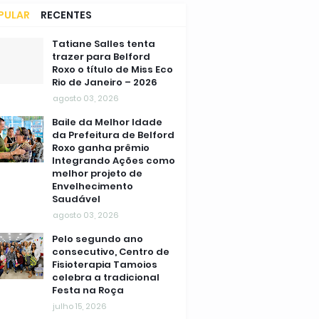
PULAR
RECENTES
MENTÁRIOS
Tatiane Salles tenta
trazer para Belford
Roxo o título de Miss Eco
Rio de Janeiro – 2026
agosto 03, 2026
Baile da Melhor Idade
da Prefeitura de Belford
Roxo ganha prêmio
Integrando Ações como
melhor projeto de
Envelhecimento
Saudável
agosto 03, 2026
Pelo segundo ano
consecutivo, Centro de
Fisioterapia Tamoios
celebra a tradicional
Festa na Roça
julho 15, 2026