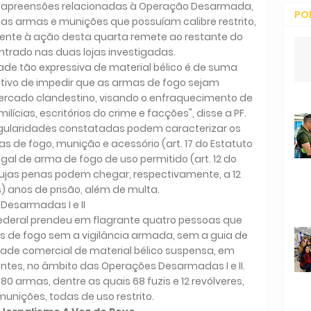
as apreensões relacionadas à Operação Desarmada,
PO
s armas e munições que possuíam calibre restrito,
CO
rente à ação desta quarta remete ao restante do
rado nas duas lojas investigadas.
de tão expressiva de material bélico é de suma
etivo de impedir que as armas de fogo sejam
ercado clandestino, visando o enfraquecimento de
ícias, escritórios do crime e facções", disse a PF.
regularidades constatadas podem caracterizar os
s de fogo, munição e acessório (art. 17 do Estatuto
al de arma de fogo de uso permitido (art. 12 do
jas penas podem chegar, respectivamente, a 12
s) anos de prisão, além de multa.
Desarmadas I e II
ia Federal prendeu em flagrante quatro pessoas que
de fogo sem a vigilância armada, sem a guia de
dade comercial de material bélico suspensa, em
tes, no âmbito das Operações Desarmadas I e II.
0 armas, dentre as quais 68 fuzis e 12 revólveres,
nições, todas de uso restrito.