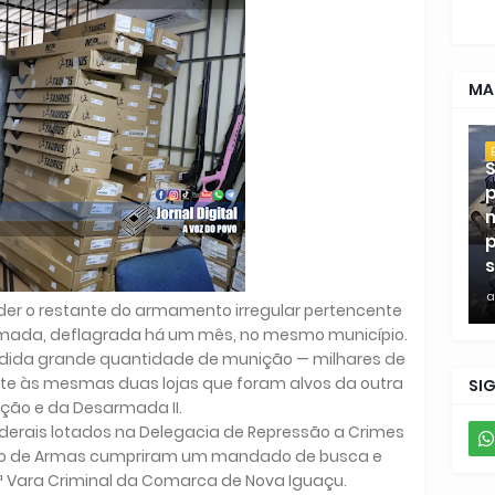
MA
S
p
m
p
s
a
nder o restante do armamento irregular pertencente
mada, deflagrada há um mês, no mesmo município.
ndida grande quantidade de munição — milhares de
nte às mesmas duas lojas que foram alvos da outra
SI
ção e da Desarmada II.
ederais lotados na Delegacia de Repressão a Crimes
fico de Armas cumpriram um mandado de busca e
1ª Vara Criminal da Comarca de Nova Iguaçu.