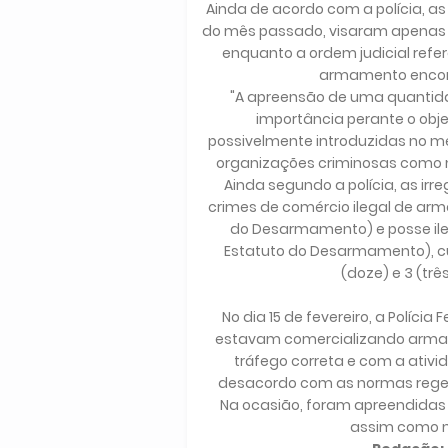
Ainda de acordo com a polícia, 
do mês passado, visaram apenas a
enquanto a ordem judicial refe
armamento encont
"A apreensão de uma quantida
importância perante o obj
possivelmente introduzidas no m
organizações criminosas como mil
Ainda segundo a polícia, as ir
crimes de comércio ilegal de arma
do Desarmamento) e posse ileg
Estatuto do Desarmamento), cu
(doze) e 3 (trê
No dia 15 de fevereiro, a Políc
estavam comercializando armas 
tráfego correta e com a ativi
desacordo com as normas regen
Na ocasião, foram apreendidas 8
assim como mu