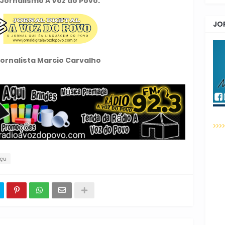
Jornalismo A Voz do Povo.
JO
Jornalista Marcio Carvalho
>>>
çu