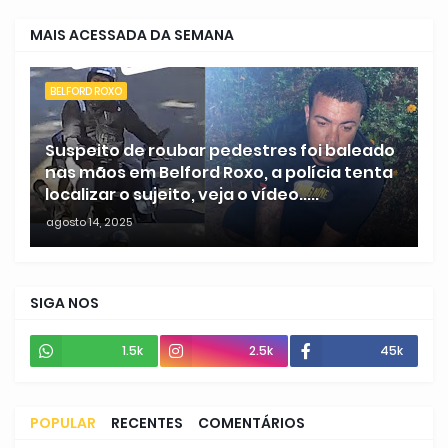
MAIS ACESSADA DA SEMANA
BELFORD ROXO
Suspeito de roubar pedestres foi baleado
nas mãos em Belford Roxo, a polícia tenta
localizar o sujeito, veja o vídeo.....
agosto 14, 2025
SIGA NOS
1.5k
2.5k
45k
POPULAR
RECENTES
COMENTÁRIOS