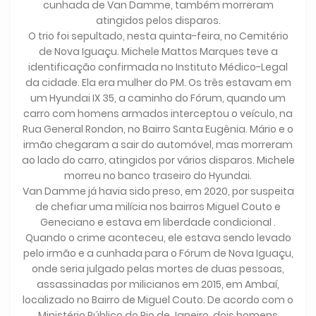
cunhada de Van Damme, também morreram
atingidos pelos disparos.
O trio foi sepultado, nesta quinta-feira, no Cemitério
de Nova Iguaçu. Michele Mattos Marques teve a
identificação confirmada no Instituto Médico-Legal
da cidade. Ela era mulher do PM. Os três estavam em
um Hyundai IX 35, a caminho do Fórum, quando um
carro com homens armados interceptou o veículo, na
Rua General Rondon, no Bairro Santa Eugênia. Mário e o
irmão chegaram a sair do automóvel, mas morreram
ao lado do carro, atingidos por vários disparos. Michele
morreu no banco traseiro do Hyundai.
Van Damme já havia sido preso, em 2020, por suspeita
de chefiar uma milícia nos bairros Miguel Couto e
Geneciano e estava em liberdade condicional .
Quando o crime aconteceu, ele estava sendo levado
pelo irmão e a cunhada para o Fórum de Nova Iguaçu,
onde seria julgado pelas mortes de duas pessoas,
assassinadas por milicianos em 2015, em Ambaí,
localizado no Bairro de Miguel Couto. De acordo com o
Ministério Público do Rio de Janeiro, dois homens