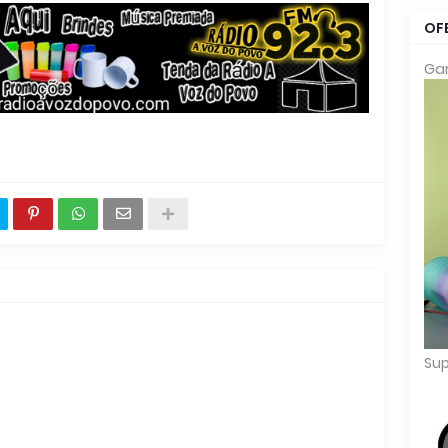
OF
Gar
Sup