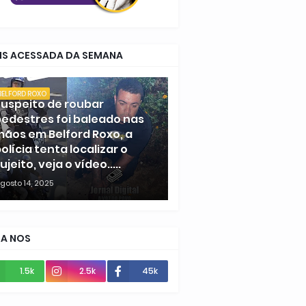
IS ACESSADA DA SEMANA
BELFORD ROXO
uspeito de roubar
edestres foi baleado nas
ãos em Belford Roxo, a
olícia tenta localizar o
ujeito, veja o vídeo.....
gosto 14, 2025
GA NOS
1.5k
2.5k
45k