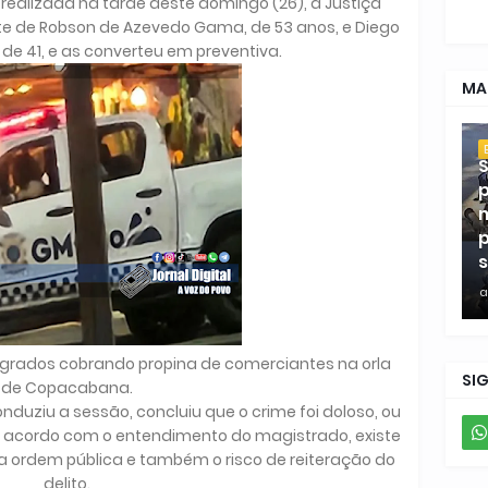
realizada na tarde deste domingo (26), a Justiça
te de Robson de Azevedo Gama, de 53 anos, e Diego
, de 41, e as converteu em preventiva.
MA
S
p
m
p
s
a
agrados cobrando propina de comerciantes na orla
SI
de Copacabana.
onduziu a sessão, concluiu que o crime foi doloso, ou
de acordo com o entendimento do magistrado, existe
a ordem pública e também o risco de reiteração do
delito.