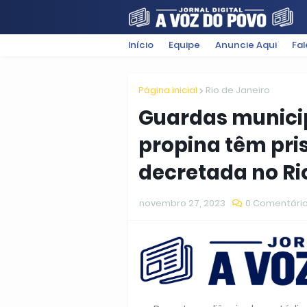
Início
Equipe
Anuncie Aqui
Fa
FILMES
POLÍTICA
SUGESTÕ
Página inicial
Rio de Janeiro
Guardas munici
propina têm pri
decretada no Ri
novembro 27, 2023
0 Comentári