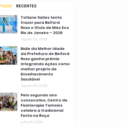
PULAR
RECENTES
MENTÁRIOS
Tatiane Salles tenta
trazer para Belford
Roxo o título de Miss Eco
Rio de Janeiro – 2026
agosto 03, 2026
Baile da Melhor Idade
da Prefeitura de Belford
Roxo ganha prêmio
Integrando Ações como
melhor projeto de
Envelhecimento
Saudável
agosto 03, 2026
Pelo segundo ano
consecutivo, Centro de
Fisioterapia Tamoios
celebra a tradicional
Festa na Roça
julho 15, 2026