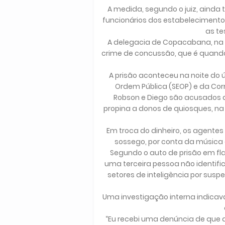
A medida, segundo o juiz, ainda 
funcionários dos estabeleciment
as t
A delegacia de Copacabana, na zo
crime de concussão, que é quand
A prisão aconteceu na noite do
Ordem Pública (SEOP) e da Corr
Robson e Diego são acusados 
propina a donos de quiosques, na
Em troca do dinheiro, os agente
sossego, por conta da música 
Segundo o auto de prisão em fla
uma terceira pessoa não identif
setores de inteligência por susp
Uma investigação interna indicava
“Eu recebi uma denúncia de que 