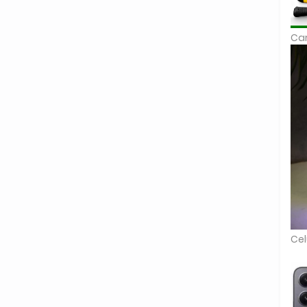
Car
Cel