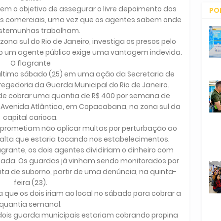
tem o objetivo de assegurar o livre depoimento dos
PO
os comerciais, uma vez que os agentes sabem onde
CO
estemunhas trabalham.
na sul do Rio de Janeiro, investiga os presos pelo
o um agente público exige uma vantagem indevida.
O flagrante
 último sábado (25) em uma ação da Secretaria de
egedoria da Guarda Municipal do Rio de Janeiro.
de cobrar uma quantia de R$ 400 por semana de
 Avenida Atlântica, em Copacabana, na zona sul da
capital carioca.
s prometiam não aplicar multas por perturbação ao
alta que estaria tocando nos estabelecimentos.
grante, os dois agentes dividiriam o dinheiro com
icada. Os guardas já vinham sendo monitorados por
eita de suborno, partir de uma denúncia, na quinta-
feira (23).
 que os dois iriam ao local no sábado para cobrar a
quantia semanal.
dois guarda municipais estariam cobrando propina