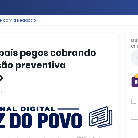
le com a Redação
ES
BAIXADA
PODCAST
ESPORTE
FUTEBOL
Ou
Cli
pais pegos cobrando
são preventiva
o
os