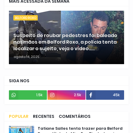
MAIS ACESSADA DA SEMANA
BELFORD ROXO
Suspeito de roubar pedestres foi baleado
nas mãos em Belford Roxo, a polícia tenta
localizar o sujeito, veja o vídeo.....
agosto 14, 2025
SIGA NOS
1.5k
2.5k
45k
POPULAR
RECENTES
COMENTÁRIOS
Tatiane Salles tenta trazer para Belford