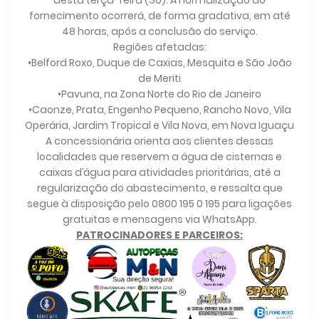
desta terça-feira (30). A normalização do
fornecimento ocorrerá, de forma gradativa, em até
48 horas, após a conclusão do serviço.
Regiões afetadas:
•Belford Roxo, Duque de Caxias, Mesquita e São João
de Meriti
•Pavuna, na Zona Norte do Rio de Janeiro
•Caonze, Prata, Engenho Pequeno, Rancho Novo, Vila
Operária, Jardim Tropical e Vila Nova, em Nova Iguaçu
A concessionária orienta aos clientes dessas
localidades que reservem a água de cisternas e
caixas d’água para atividades prioritárias, até a
regularização do abastecimento, e ressalta que
segue à disposição pelo 0800 195 0 195 para ligações
gratuitas e mensagens via WhatsApp.
PATROCINADORES E PARCEIROS: