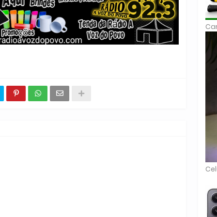
Car
Cel