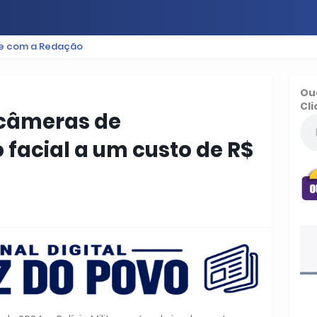
le com a Redação
ES
BAIXADA
PODCAST
ESPORTE
FUTEBOL
Ou
Cli
á câmeras de
facial a um custo de R$