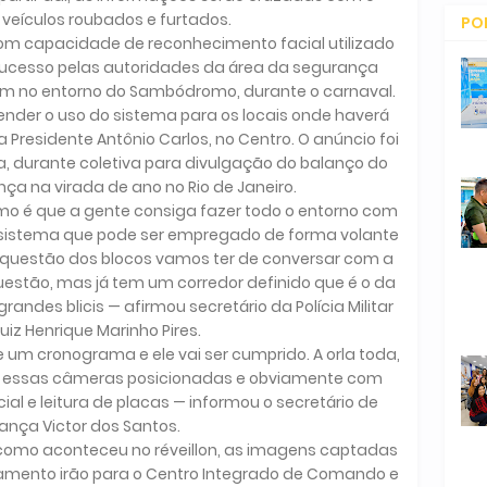
veículos roubados e furtados.
PO
m capacidade de reconhecimento facial utilizado
CO
 sucesso pelas autoridades da área da segurança
ém no entorno do Sambódromo, durante o carnaval.
stender o uso do sistema para os locais onde haverá
 Presidente Antônio Carlos, no Centro. O anúncio foi
a, durante coletiva para divulgação do balanço do
a na virada de ano no Rio de Janeiro.
 é que a gente consiga fazer todo o entorno com
istema que pode ser empregado de forma volante
. A questão dos blocos vamos ter de conversar com a
questão, mas já tem um corredor definido que é o da
randes blicis — afirmou secretário da Polícia Militar
uiz Henrique Marinho Pires.
te um cronograma e ele vai ser cumprido. A orla toda,
ter essas câmeras posicionadas e obviamente com
l e leitura de placas — informou o secretário de
ança Victor dos Santos.
 como aconteceu no réveillon, as imagens captadas
mento irão para o Centro Integrado de Comando e