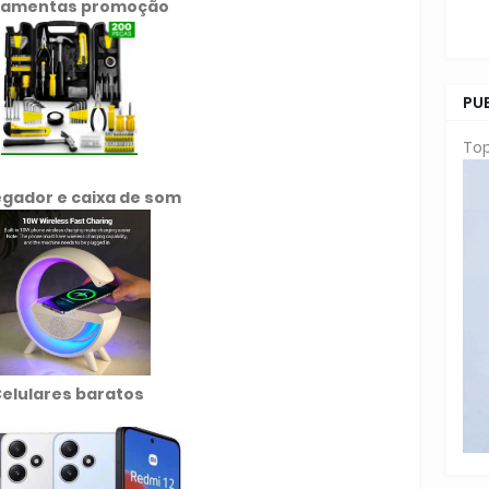
ramentas promoção
PU
Top
gador e caixa de som
elulares baratos