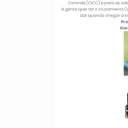
Controle (CICC) e para as sal
A gente quer ter o cruzamento 
dar quando chegar a in
Pr
Gar