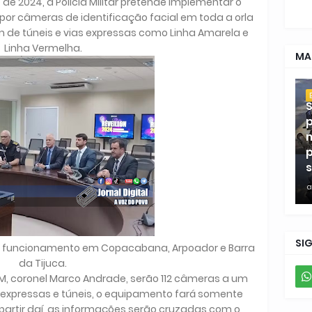
 de 2024, a Polícia Militar pretende implementar o
or câmeras de identificação facial em toda a orla
m de túneis e vias expressas como Linha Amarela e
Linha Vermelha.
MA
S
p
m
p
s
a
SI
m funcionamento em Copacabana, Arpoador e Barra
da Tijuca.
M, coronel Marco Andrade, serão 112 câmeras a um
s expressas e túneis, o equipamento fará somente
A partir daí, as informações serão cruzadas com o