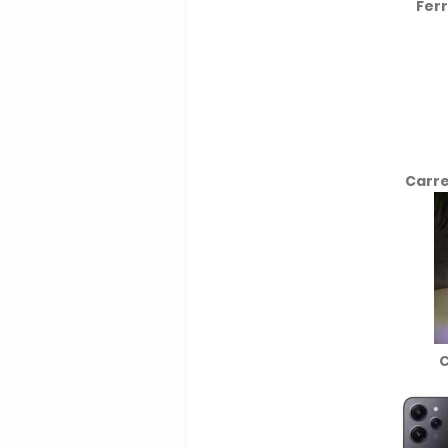
Fer
Carre
C