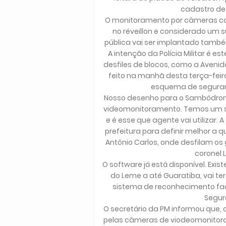
cadastro de 
O monitoramento por câmeras co
no réveillon e considerado um
pública vai ser implantado tamb
A intenção da Polícia Militar é e
desfiles de blocos, como a Avenida
feito na manhã desta terça-feir
esquema de seguranç
Nosso desenho para o Sambódromo
videomonitoramento. Temos um s
e é esse que agente vai utilizar
prefeitura para definir melhor a 
Antônio Carlos, onde desfilam os g
coronel L
O software já está disponível. Exis
do Leme a até Guaratiba, vai 
sistema de reconhecimento facia
Segur
O secretário da PM informou que,
pelas câmeras de viodeomonitora