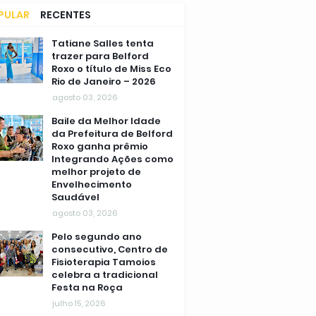
PULAR
RECENTES
MENTÁRIOS
Tatiane Salles tenta
trazer para Belford
Roxo o título de Miss Eco
Rio de Janeiro – 2026
agosto 03, 2026
Baile da Melhor Idade
da Prefeitura de Belford
Roxo ganha prêmio
Integrando Ações como
melhor projeto de
Envelhecimento
Saudável
agosto 03, 2026
Pelo segundo ano
consecutivo, Centro de
Fisioterapia Tamoios
celebra a tradicional
Festa na Roça
julho 15, 2026