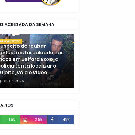
IS ACESSADA DA SEMANA
BELFORD ROXO
uspeito de roubar
edestres foi baleado nas
ãos em Belford Roxo, a
olícia tenta localizar o
ujeito, veja o vídeo.....
gosto 14, 2025
GA NOS
1.5k
2.5k
45k