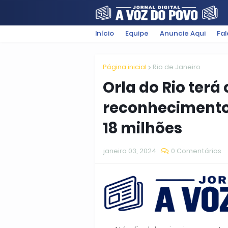
Início
Equipe
Anuncie Aqui
Fa
FILMES
POLÍTICA
SUGESTÕ
Página inicial
Rio de Janeiro
Orla do Rio ter
reconhecimento 
18 milhões
janeiro 03, 2024
0 Comentários