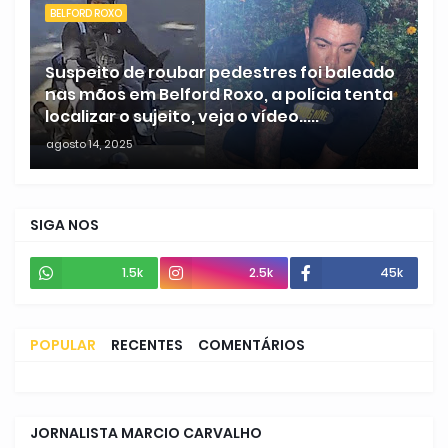
BELFORD ROXO
Suspeito de roubar pedestres foi baleado
nas mãos em Belford Roxo, a polícia tenta
localizar o sujeito, veja o vídeo.....
agosto 14, 2025
SIGA NOS
1.5k
2.5k
45k
POPULAR
RECENTES
COMENTÁRIOS
JORNALISTA MARCIO CARVALHO