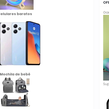
OF
Gar
elulares baratos
Mochila de
bebê
Sup