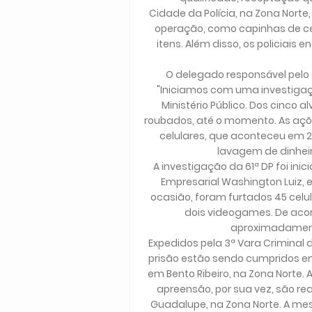
Cidade da Polícia, na Zona Norte
operação, como capinhas de celu
itens. Além disso, os policiai
O delegado responsável pelo 
"Iniciamos com uma investigaç
Ministério Público. Dos cinco
roubados, até o momento. As açõ
celulares, que aconteceu em 
lavagem de dinheiro
A investigação da 61ª DP foi in
Empresarial Washington Luiz, e
ocasião, foram furtados 45 celula
dois videogames. De acord
aproximadamente
Expedidos pela 3ª Vara Crimina
prisão estão sendo cumpridos em 
em Bento Ribeiro, na Zona Norte.
apreensão, por sua vez, são r
Guadalupe, na Zona Norte. A 