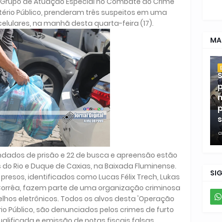
o Grupo de Atuação Especial no Combate ao Crime
tério Público, prenderam três suspeitos em uma
elulares, na manhã desta quarta-feira (17).
MA
S
p
m
p
s
a
andados de prisão e 22 de busca e apreensão estão
do Rio e Duque de Caxias, na Baixada Fluminense.
SI
 presos, identificados como Lucas Félix Trech, Lukas
Corrêa, fazem parte de uma organização criminosa
lhos eletrônicos. Todos os alvos desta 'Operação
rio Público, são denunciados pelos crimes de furto
alificada e emissão de notas fiscais falsas.