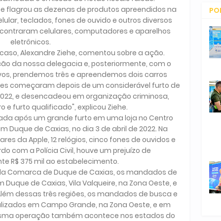
, e flagrou as dezenas de produtos apreendidos na
PO
lar, teclados, fones de ouvido e outros diversos
CO
s encontraram celulares, computadores e aparelhos
eletrônicos.
caso, Alexandre Ziehe, comentou sobre a ação.
ão da nossa delegacia e, posteriormente, com o
 alvos, prendemos três e apreendemos dois carros
es começaram depois de um considerável furto de
2022, e desencadeou em organização criminosa,
 e furto qualificado", explicou Ziehe.
iciada após um grande furto em uma loja no Centro
m Duque de Caxias, no dia 3 de abril de 2022. Na
res da Apple, 12 relógios, cinco fones de ouvidos e
o com a Polícia Civil, houve um prejuízo de
 R$ 375 mil ao estabelecimento.
l da Comarca de Duque de Caxias, os mandados de
Duque de Caxias, Vila Valqueire, na Zona Oeste, e
 Além dessas três regiões, os mandados de busca e
ealizados em Campo Grande, na Zona Oeste, e em
mesma operação também acontece nos estados do