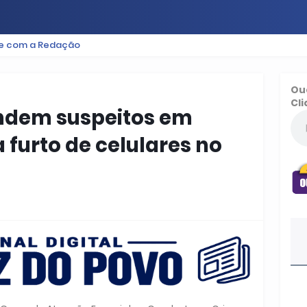
le com a Redação
ES
BAIXADA
PODCAST
ESPORTE
FUTEBOL
Ou
Cli
endem suspeitos em
 furto de celulares no