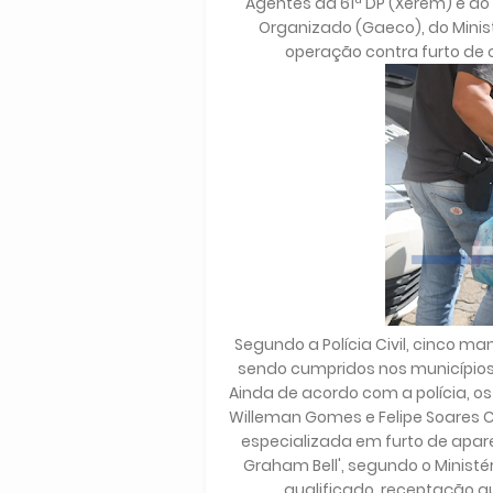
Agentes da 61ª DP (Xerém) e d
Organizado (Gaeco), do Minis
operação contra furto de c
Segundo a Polícia Civil, cinco m
sendo cumpridos nos municípios 
Ainda de acordo com a polícia, os
Willeman Gomes e Felipe Soares 
especializada em furto de apare
Graham Bell', segundo o Ministé
qualificado, receptação qu