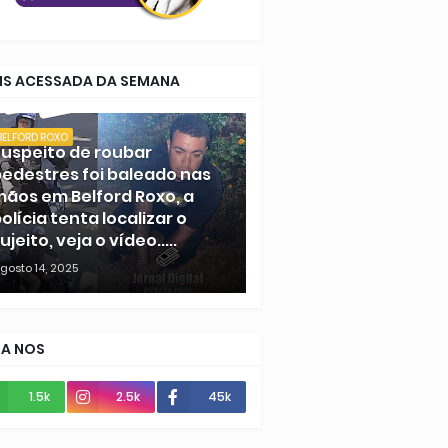
IS ACESSADA DA SEMANA
BELFORD ROXO
uspeito de roubar
edestres foi baleado nas
ãos em Belford Roxo, a
olícia tenta localizar o
ujeito, veja o vídeo.....
gosto 14, 2025
GA NOS
1.5k
2.5k
45k