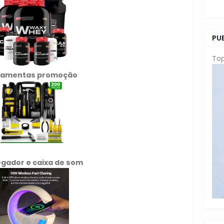
PU
Top
ramentas promoção
gador e caixa de som