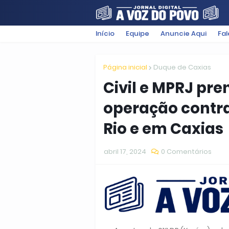
Início
Equipe
Anuncie Aqui
Fa
FILMES
POLÍTICA
SUGESTÕ
Página inicial
Duque de Caxias
Civil e MPRJ pr
operação contra
Rio e em Caxias
abril 17, 2024
0 Comentários