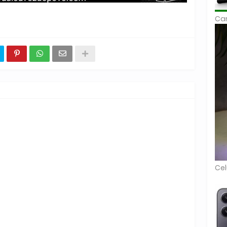
Car
Cel