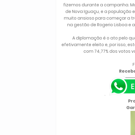
fizemos durante a campanha. M
de Nova Iguaçu, e a população e
muito ansioso para começar a tr
na gestão de Rogerio Lisboa e 
A diplomação é o ato pelo qua
efetivamente eleito e, por isso, es
com 74,77% dos votos vá
F
Receba
.
Pr
Gar