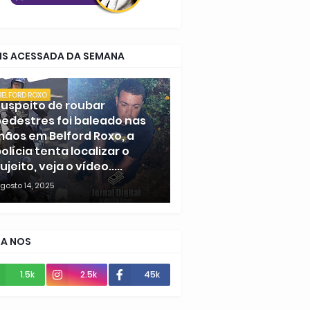
IS ACESSADA DA SEMANA
BELFORD ROXO
uspeito de roubar
edestres foi baleado nas
ãos em Belford Roxo, a
olícia tenta localizar o
ujeito, veja o vídeo.....
gosto 14, 2025
GA NOS
1.5k
2.5k
45k