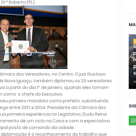
Drª Roberta (PL).
MA
S
p
m
p
s
âmara dos Vereadores, no Centro. O juiz Gustavo
al de Nova Iguaçu, também diplomou os 23 vereadores
a
a a partir do dia 1º de janeiro, quando eles tomam
m como o chefe do Executivo.
 seu primeiro mandato como prefeito, substituindo
SI
argo entre 2017 e 2024. Presidente da Câmara dos
ua primeira experiência no Legislativo, Dudu Reina
amento de um ciclo na Casa e com a expectativa
ncipal posto de comando da cidade.
A diplomação é o reconhecimento do trabalho que