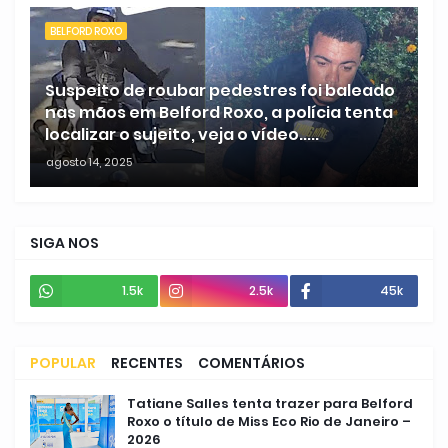
BELFORD ROXO
Suspeito de roubar pedestres foi baleado
nas mãos em Belford Roxo, a polícia tenta
localizar o sujeito, veja o vídeo.....
agosto 14, 2025
SIGA NOS
1.5k
2.5k
45k
POPULAR
RECENTES
COMENTÁRIOS
Tatiane Salles tenta trazer para Belford
Roxo o título de Miss Eco Rio de Janeiro –
2026