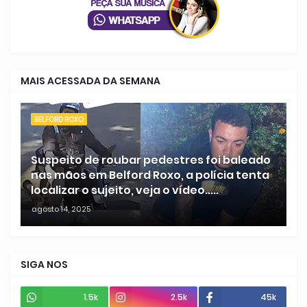
MAIS ACESSADA DA SEMANA
BELFORD ROXO
Suspeito de roubar pedestres foi baleado
nas mãos em Belford Roxo, a polícia tenta
localizar o sujeito, veja o vídeo.....
agosto 14, 2025
SIGA NOS
1.5k
2.5k
45k