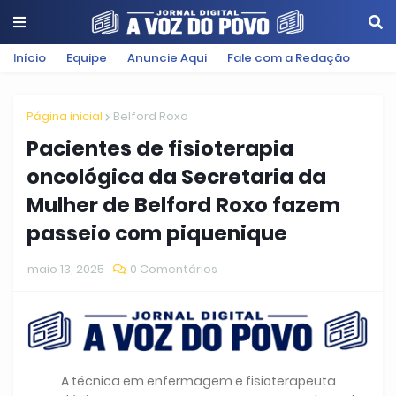
Início
Equipe
Anuncie Aqui
Fale com a Redação
Página inicial
Belford Roxo
Pacientes de fisioterapia
oncológica da Secretaria da
Mulher de Belford Roxo fazem
passeio com piquenique
maio 13, 2025
0 Comentários
A técnica em enfermagem e fisioterapeuta