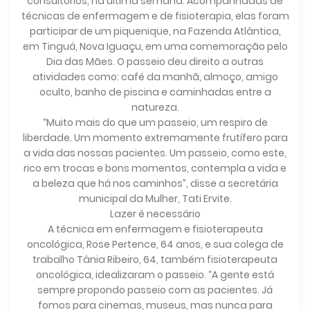
consultórios, na última semana. Acompanhadas de
técnicas de enfermagem e de fisioterapia, elas foram
participar de um piquenique, na Fazenda Atlântica,
em Tinguá, Nova Iguaçu, em uma comemoração pelo
Dia das Mães. O passeio deu direito a outras
atividades como: café da manhã, almoço, amigo
oculto, banho de piscina e caminhadas entre a
natureza.
“Muito mais do que um passeio, um respiro de
liberdade. Um momento extremamente frutífero para
a vida das nossas pacientes. Um passeio, como este,
rico em trocas e bons momentos, contempla a vida e
a beleza que há nos caminhos”, disse a secretária
municipal da Mulher, Tati Ervite.
Lazer é necessário
A técnica em enfermagem e fisioterapeuta
oncológica, Rose Pertence, 64 anos, e sua colega de
trabalho Tânia Ribeiro, 64, também fisioterapeuta
oncológica, idealizaram o passeio. “A gente está
sempre propondo passeio com as pacientes. Já
fomos para cinemas, museus, mas nunca para