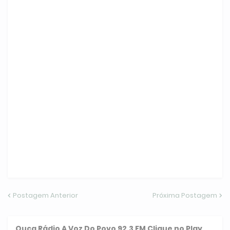
Postagem Anterior
Próxima Postagem
Ouça
Rádio A Voz Do Povo 92.3 FM
Clique no Play