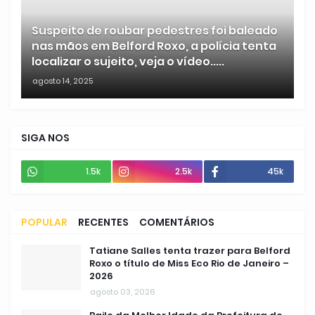
Suspeito de roubar pedestres foi baleado
nas mãos em Belford Roxo, a polícia tenta
localizar o sujeito, veja o vídeo.....
agosto 14, 2025
SIGA NOS
1.5k
2.5k
45k
POPULAR
RECENTES
COMENTÁRIOS
Tatiane Salles tenta trazer para Belford
Roxo o título de Miss Eco Rio de Janeiro –
2026
agosto 03, 2026