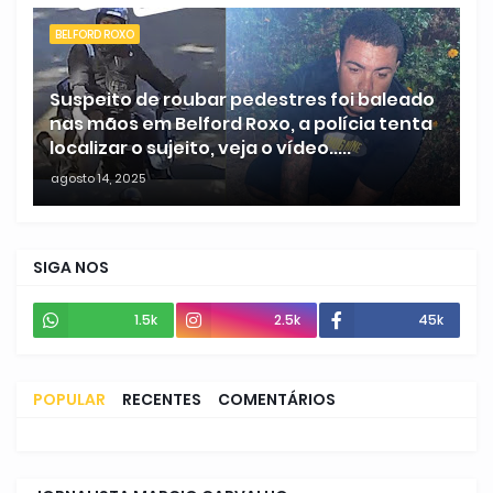
BELFORD ROXO
Suspeito de roubar pedestres foi baleado
nas mãos em Belford Roxo, a polícia tenta
localizar o sujeito, veja o vídeo.....
agosto 14, 2025
SIGA NOS
1.5k
2.5k
45k
POPULAR
RECENTES
COMENTÁRIOS