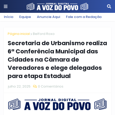
Início
Equipe
Anuncie Aqui
Fale com a Redação
Página inicial
Belford Roxo
Secretaria de Urbanismo realiza
6ª Conferência Municipal das
Cidades na Câmara de
Vereadores e elege delegados
para etapa Estadual
julho 22, 2025
0 Comentários