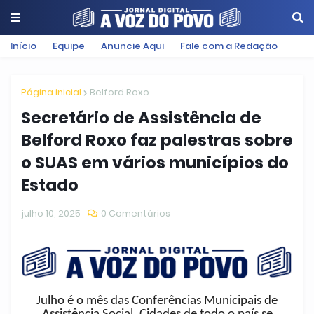
Início
Equipe
Anuncie Aqui
Fale com a Redação
Página inicial
Belford Roxo
Secretário de Assistência de
Belford Roxo faz palestras sobre
o SUAS em vários municípios do
Estado
julho 10, 2025
0 Comentários
Julho é o mês das Conferências Municipais de