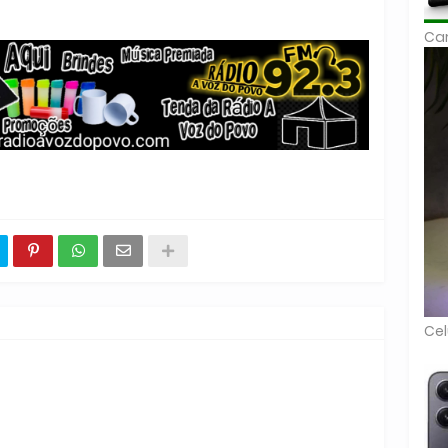
Car
Cel