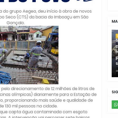
 do grupo Aegea, deu início à obra de novos
po Seco (CTS) da bacia do Imboaçu em São
MA
Gonçalo.
S
p
m
p
s
a
pelo direcionamento de 12 milhões de litros de
SI
scinas olímpicas) diariamente para a Estação de
o, proporcionando mais saúde e qualidade de
de 130 mil pessoas na cidade.
 que capta água contaminada com esgoto
ias. A intervenção vai percorrer sete bairros