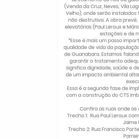
(Venda da Cruz, Neves, Vila La
Velho), onde serão instalados 
não destrutiva. A obra prevê
elevatórias (Paul Leroux e Már
estações e de m
“Esse é mais um passo impor
qualidade de vida da populaçã
de Guanabara. Estamos falando
garantir o tratamento adequa
significa dignidade, saúde e d
de um impacto ambiental altame
execu
Essa é a segunda fase de im
com a construção do CTS Imb
Confira as ruas onde as 
Trecho 1: Rua Paul Leroux co
Jaime 
Trecho 2: Rua Francisco Port
Parrei