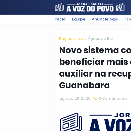
Início
Equipe
Anuncie Aqui
Fa
FILMES
POLÍTICA
SUGESTÕ
Página inicial
Águas do Rio
Novo sistema co
beneficiar mais 
auxiliar na rec
Guanabara
agosto 29, 2025
0 Comentários