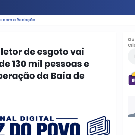
le com a Redação
ES
BAIXADA
PODCAST
ESPORTE
FUTEBOL
Ou
Cli
letor de esgoto vai
de 130 mil pessoas e
uperação da Baía de