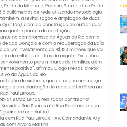
ge, Porto da Madama, Paraíso, Patronato e Porto
PO
5,6 quilômetros de rede utilizando metodologia
CO
, também, a revitalização e ampliação de duas
io Quintão), além da construção de outras duas
ais quatro pontos de captação.
tante no compromisso da Águas do Rio com a
o de São Gonçalo e com a recuperação da Baía
 de um investimento de R$ 120 milhões que vai
do de milhões de litros de esgoto. Essa obra
esenvolvimento para milhares de famílias, além
nte positivo”, afirmou Diogo Freitas, diretor-
tivo da Águas do Rio.
plantação do sistema, que começou em março
oaçu e a implantação de rede subterrânea na
Rua Paul Leroux.
obras estão sendo realizadas por trecho:
m Servidão São Soares até Rua Paul Leroux com
Figueiredo (concluído).
ela com Rua Paul Leroux - Av. Comandante Ary
ras com Álvaro Martins.