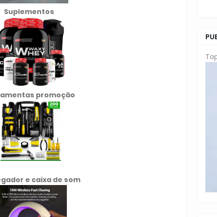
Suplementos
PU
Top
ramentas promoção
gador e caixa de som