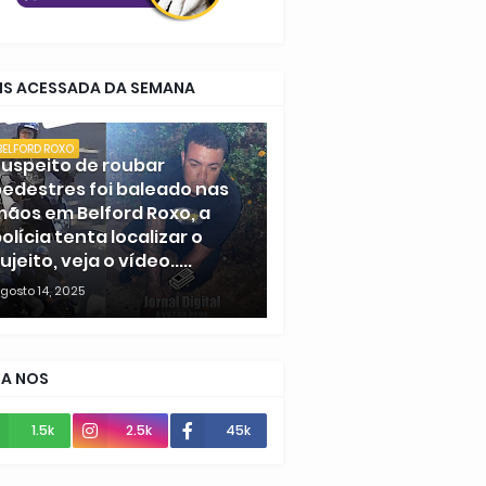
IS ACESSADA DA SEMANA
BELFORD ROXO
uspeito de roubar
edestres foi baleado nas
ãos em Belford Roxo, a
olícia tenta localizar o
ujeito, veja o vídeo.....
gosto 14, 2025
GA NOS
1.5k
2.5k
45k