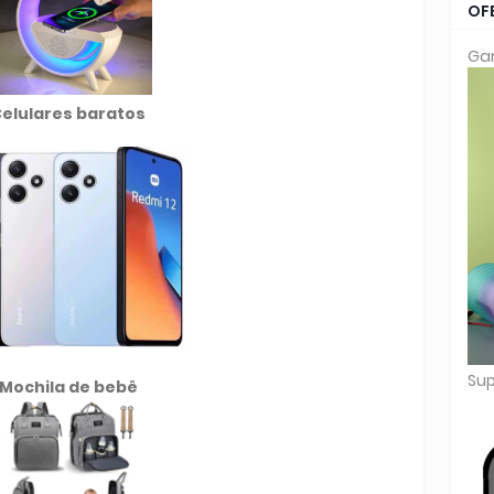
OF
Gar
elulares baratos
Sup
Mochila de
bebê