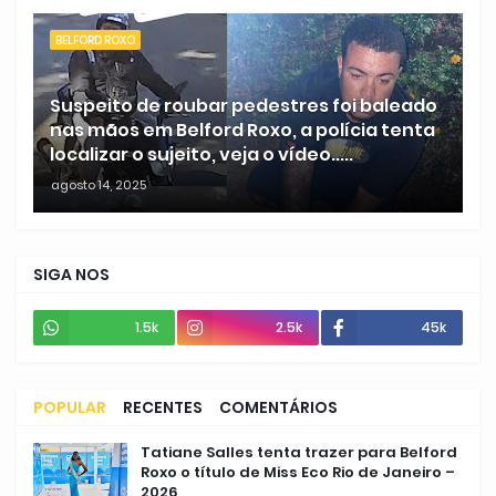
BELFORD ROXO
Suspeito de roubar pedestres foi baleado
nas mãos em Belford Roxo, a polícia tenta
localizar o sujeito, veja o vídeo.....
agosto 14, 2025
SIGA NOS
1.5k
2.5k
45k
POPULAR
RECENTES
COMENTÁRIOS
Tatiane Salles tenta trazer para Belford
Roxo o título de Miss Eco Rio de Janeiro –
2026